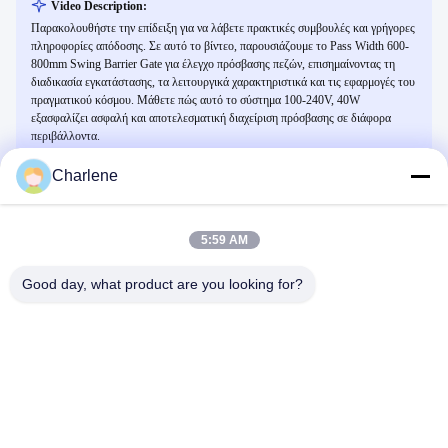
Video Description:
Παρακολουθήστε την επίδειξη για να λάβετε πρακτικές συμβουλές και γρήγορες
πληροφορίες απόδοσης. Σε αυτό το βίντεο, παρουσιάζουμε το Pass Width 600-
800mm Swing Barrier Gate για έλεγχο πρόσβασης πεζών, επισημαίνοντας τη
διαδικασία εγκατάστασης, τα λειτουργικά χαρακτηριστικά και τις εφαρμογές του
πραγματικού κόσμου. Μάθετε πώς αυτό το σύστημα 100-240V, 40W
εξασφαλίζει ασφαλή και αποτελεσματική διαχείριση πρόσβασης σε διάφορα
περιβάλλοντα.
Charlene
Σχετικά Βίντεο
5:59 AM
Good day, what product are you looking for?
00:28
00:26
Νέο προϊόν Apex LA3220
Πύλη περιστροφικής πύλης ελέγχου
εισόδου εμπορικού κτιρίου υψηλής
LA3220
ασφάλειας
LA6218
March 11, 2026
March 11, 2026