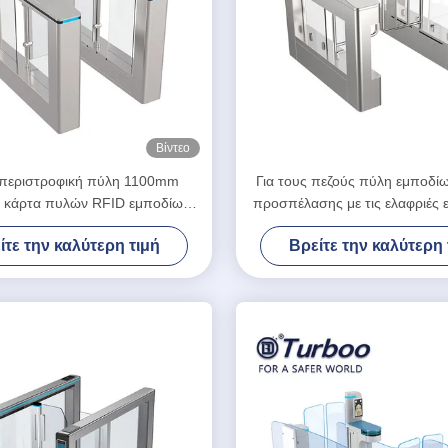
Βίντεο
 περιστροφική πύλη 1100mm
Για τους πεζούς πύλη εμποδί
 κάρτα πυλών RFID εμποδίων
προσπέλασης με τις ελαφριές 
τευσης 30w SUS304 για την
φωνής και στροβοσκόπ
ίτε την καλύτερη τιμή
Βρείτε την καλύτερη 
αναπηρία