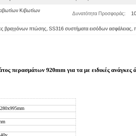
ιβωτίων Κιβωτίων 
Δυνατότητα Προσφοράς:
1
ες βραχιόνων πτώσης
, 
SS316 συστήματα εισόδων ασφάλειας
, 
τος περασμάτων 920mm για τα με ειδικές ανάγκες ά
x280x995mm
mm
240v