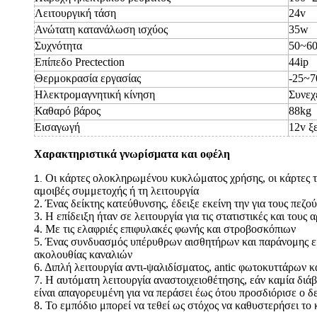
Λειτουργική τάση
24v
Ανώτατη κατανάλωση ισχύος
35w
Συχνότητα
50~60
Επίπεδο Prectection
44ip
Θερμοκρασία εργασίας
-25~7
Ηλεκτρομαγνητική κίνηση
Συνεχ
Καθαρό βάρος
88kg
Εισαγωγή
12v ξ
Χαρακτηριστικά γνωρίσματα και οφέλη
Οι κάρτες ολοκληρωμένου κυκλώματος χρήσης, οι κάρτες τ
1.
αμοιβές συμμετοχής ή τη λειτουργία
2. Ένας δείκτης κατεύθυνσης, έδειξε εκείνη την για τους π
3. Η επίδειξη ήταν σε λειτουργία για τις στατιστικές και τους 
4. Με τις ελαφριές επιφυλακές φωνής και στροβοσκόπιων
5. Ένας συνδυασμός υπέρυθρων αισθητήρων και παράνομης εισ
ακολουθίας καναλιών
6. Διπλή λειτουργία αντι-ψαλιδίσματος, antic φωτοκυττάρων κ
7. Η αυτόματη λειτουργία αναστοιχειοθέτησης, εάν καμία δι
είναι απαγορευμένη για να περάσει έως ότου προσδιόρισε ο δ
8. Το εμπόδιο μπορεί να τεθεί ως στόχος να καθυστερήσει το