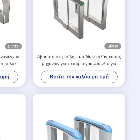
Βίντεο
Βίντεο
ων ελέγχου
Αβούρτσιστη πύλη εμποδίων ταλάντευσης
επιφυλακές
μηχανών για το κτίριο γραφείων/το για
ιων
τους πεζούς εμπόδιο 600900mm
τιμή
Βρείτε την καλύτερη τιμή
ταλάντευσης