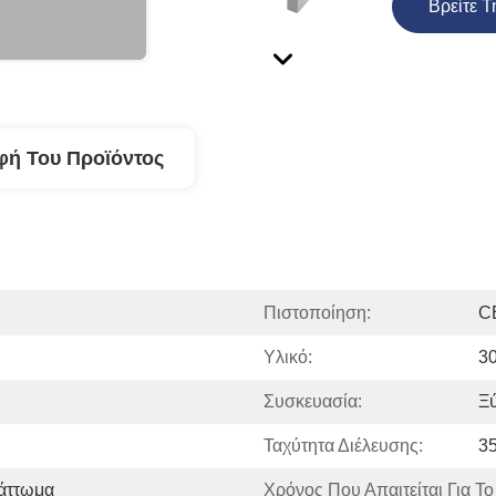
Βρείτε Τ
φή Του Προϊόντος
Πιστοποίηση:
C
Υλικό:
30
Συσκευασία:
Ξύ
Ταχύτητα Διέλευσης:
35
λάττωμα
Χρόνος Που Απαιτείται Για Το