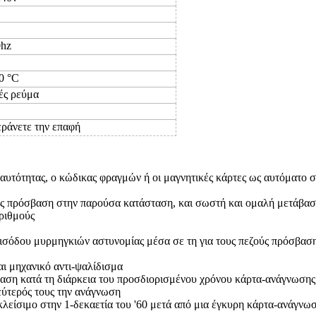
hz
0 °C
ές ρεύμα
εράνετε την επαφή
αυτότητας, ο κώδικας φραγμών ή οι μαγνητικές κάρτες ως αυτόματο σ
εζούς πρόσβαση στην παρούσα κατάσταση, και σωστή και ομαλή μετάβα
αριθμούς
όδου μυρμηγκιών αστυνομίας μέσα σε τη για τους πεζούς πρόσβαση,
αι μηχανικό αντι-ψαλίδισμα
άβαση κατά τη διάρκεια του προσδιορισμένου χρόνου κάρτα-ανάγνωσης
εύτερός τους την ανάγνωση
 κλείσιμο στην 1-δεκαετία του '60 μετά από μια έγκυρη κάρτα-ανάγνω