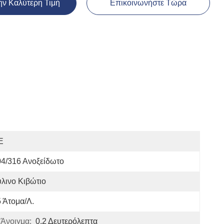
ην Καλύτερη Τιμή
Επικοινωνήστε Τώρα
E
4/316 Ανοξείδωτο
λινο Κιβώτιο
 Άτομα/λ.
 Άνοιγμα:
0,2 Δευτερόλεπτα