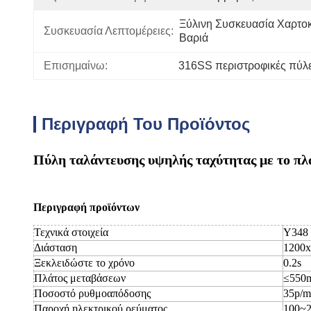
Ξύλινη Συσκευασία Χαρτοκ
Συσκευασία Λεπτομέρειες:
Βαριά
Επισημαίνω:
316SS περιστροφικές πύλ
Περιγραφή Του Προϊόντος
Πύλη ταλάντευσης υψηλής ταχύτητας με το πλά
Περιγραφή προϊόντων
Τεχνικά στοιχεία
Y348
Διάσταση
1200
Ξεκλειδώστε το χρόνο
0.2s
Πλάτος μεταβάσεων
≤550
Ποσοστό ρυθμοαπόδοσης
35p/m
Παροχή ηλεκτρικού ρεύματος
100~