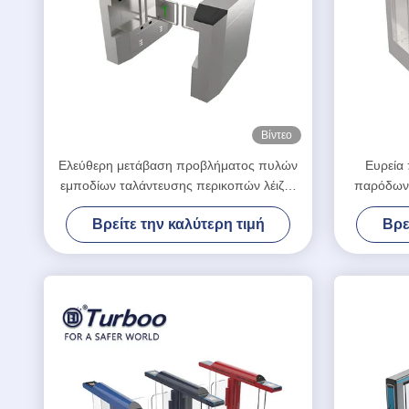
Βίντεο
Ελεύθερη μετάβαση προβλήματος πυλών
Ευρεία
εμποδίων ταλάντευσης περικοπών λέιζερ
παρόδων
για τα λούνα παρκ
ταλάν
Βρείτε την καλύτερη τιμή
Βρε