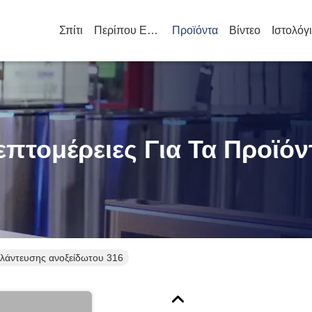
Σπίτι
Περίπου Εμείς
Προϊόντα
Βίντεο
Ιστολόγ
επτομέρειες Για Τα Προϊόν
λάντευσης ανοξείδωτου 316