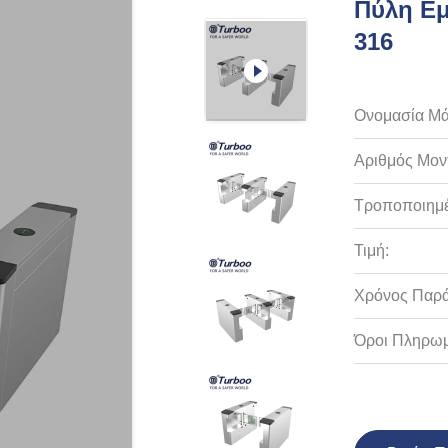
Πύλη Εμ
316
Ονομασία Μά
Αριθμός Μον
Τροποποιημέ
Τιμή:
Χρόνος Παρ
Όροι Πληρωμ