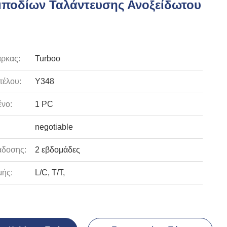
ποδίων Ταλάντευσης Ανοξείδωτου
ρκας:
Turboo
τέλου:
Y348
νο:
1 PC
negotiable
άδοσης:
2 εβδομάδες
ής:
L/C, T/T,