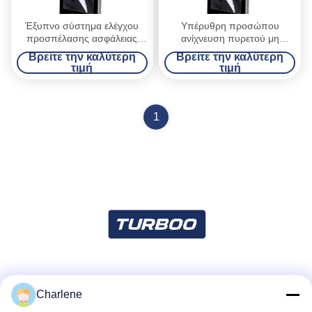
Έξυπνο σύστημα ελέγχου
Υπέρυθρη προσώπου
προσπέλασης ασφάλειας
ανίχνευση πυρετού μη
αναγνώρισης προσώπου
επαφών συστημάτων
Βρείτε την καλύτερη
Βρείτε την καλύτερη
θερμομέτρων
ελέγχου προσπέλασης
τιμή
τιμή
προσδιορισμού έξυπνη
1
Κοινωνικά Μέσα
Charlene