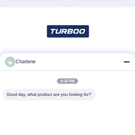
Κοινωνικά Μέσα
Charlene
6:30 PM
Γρήγορη επικοινωνία
Τηλεφώνημα
Good day, what product are you looking for?
86--18924634707
Ηλεκτρονικό
info@turboo.cn