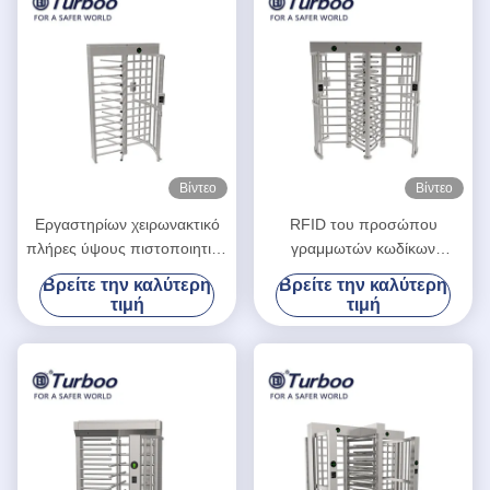
Βίντεο
Βίντεο
Εργαστηρίων χειρωνακτικό
RFID του προσώπου
πλήρες ύψους πιστοποιητικό
γραμμωτών κωδίκων
CE λειτουργίας ISO9001
περιστροφική πύλη ύψους
Βρείτε την καλύτερη
Βρείτε την καλύτερη
επαναρύθμισης
αναγνώρισης πλήρης/
τιμή
τιμή
περιστροφικών πυλών μόνο
πλήρης πύλη 24V ύψους
SUS304