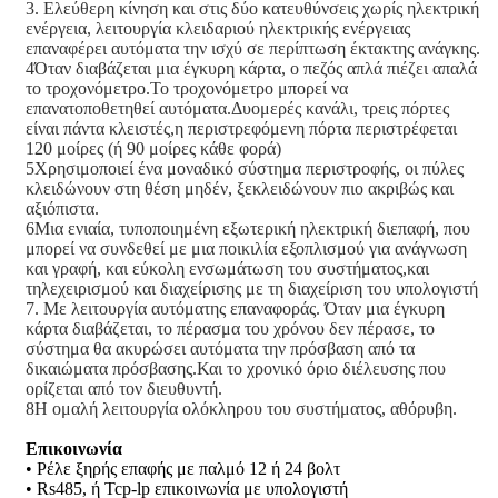
3. Ελεύθερη κίνηση και στις δύο κατευθύνσεις χωρίς ηλεκτρική
ενέργεια, λειτουργία κλειδαριού ηλεκτρικής ενέργειας
επαναφέρει αυτόματα την ισχύ σε περίπτωση έκτακτης ανάγκης.
4Όταν διαβάζεται μια έγκυρη κάρτα, ο πεζός απλά πιέζει απαλά
το τροχονόμετρο.Το τροχονόμετρο μπορεί να
επανατοποθετηθεί αυτόματα.Δυομερές κανάλι, τρεις πόρτες
είναι πάντα κλειστές,η περιστρεφόμενη πόρτα περιστρέφεται
120 μοίρες (ή 90 μοίρες κάθε φορά)
5Χρησιμοποιεί ένα μοναδικό σύστημα περιστροφής, οι πύλες
κλειδώνουν στη θέση μηδέν, ξεκλειδώνουν πιο ακριβώς και
αξιόπιστα.
6Μια ενιαία, τυποποιημένη εξωτερική ηλεκτρική διεπαφή, που
μπορεί να συνδεθεί με μια ποικιλία εξοπλισμού για ανάγνωση
και γραφή, και εύκολη ενσωμάτωση του συστήματος,και
τηλεχειρισμού και διαχείρισης με τη διαχείριση του υπολογιστή
7. Με λειτουργία αυτόματης επαναφοράς. Όταν μια έγκυρη
κάρτα διαβάζεται, το πέρασμα του χρόνου δεν πέρασε, το
σύστημα θα ακυρώσει αυτόματα την πρόσβαση από τα
δικαιώματα πρόσβασης.Και το χρονικό όριο διέλευσης που
ορίζεται από τον διευθυντή.
8Η ομαλή λειτουργία ολόκληρου του συστήματος, αθόρυβη.
Επικοινωνία
• Ρέλε ξηρής επαφής με παλμό 12 ή 24 βολτ
• Rs485, ή Tcp-lp επικοινωνία με υπολογιστή