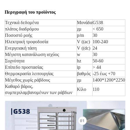
Περιγραφή του προϊόντος
Τεχνικά δεδομένα
Μονάδα
G538
πλάτος διαδρόμου
χμ
< 650
Ποσοστό ροής
p/m
30
Ηλεκτρική τροφοδοσία
V ((ac)
100-240
Ενεργειακή τάση
V ((dc)
24
Μέγιστη κατανάλωση ισχύος
w
30
Συχνότητα
hz
50-60
Επίπεδο προστασίας
ip
> 44
Θερμοκρασία λειτουργίας
βαθμός
-25 έως +70
Μέγεθος χωρίς ράβδους
χμ
1400*1200*2250
Καθαρό βάρος,
Κίλο
110
συμπεριλαμβανομένων των ράβδων