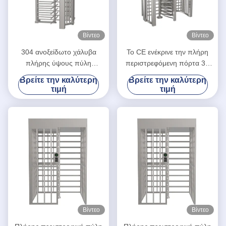
Βίντεο
Βίντεο
304 ανοξείδωτο χάλυβα
Το CE ενέκρινε την πλήρη
πλήρης ύψους πύλη
περιστρεφόμενη πόρτα 30
στρογγυλοειδής με QR
περιστροφικών πυλών
Βρείτε την καλύτερη
Βρείτε την καλύτερη
κωδικό για τη φυλακή /
ύψους πρόσωπα/λ.
τιμή
τιμή
γειτονιές
ταχύτητας διέλευσης
Βίντεο
Βίντεο