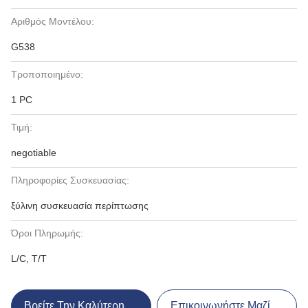
Αριθμός Μοντέλου:
G538
Τροποποιημένο:
1 PC
Τιμή:
negotiable
Πληροφορίες Συσκευασίας:
ξύλινη συσκευασία περίπτωσης
Όροι Πληρωμής:
L/C, T/T
Βρείτε Την Καλύτερη Τιμή
Επικοινωνήστε Μαζί Μας