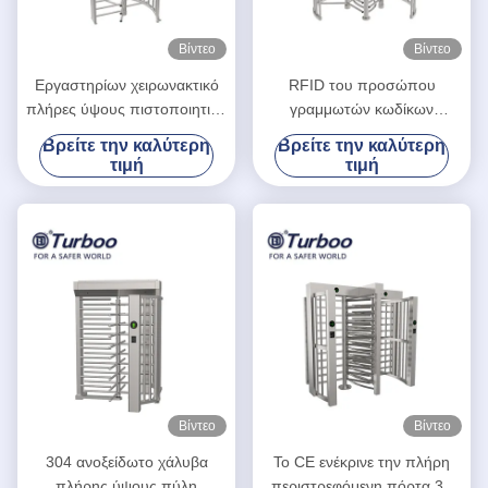
Βίντεο
Βίντεο
Εργαστηρίων χειρωνακτικό
RFID του προσώπου
πλήρες ύψους πιστοποιητικό
γραμμωτών κωδίκων
CE λειτουργίας ISO9001
περιστροφική πύλη ύψους
Βρείτε την καλύτερη
Βρείτε την καλύτερη
επαναρύθμισης
αναγνώρισης πλήρης/
τιμή
τιμή
περιστροφικών πυλών μόνο
πλήρης πύλη 24V ύψους
SUS304
Βίντεο
Βίντεο
304 ανοξείδωτο χάλυβα
Το CE ενέκρινε την πλήρη
πλήρης ύψους πύλη
περιστρεφόμενη πόρτα 30