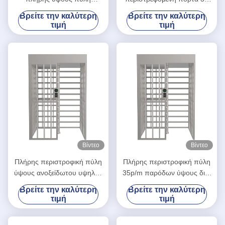
στρογγυλοειδής με QR
περιστροφικών πυλών
Βρείτε την καλύτερη
Βρείτε την καλύτερη
κωδικό για τη φυλακή /
ύψους πρόσωπα/λ.
τιμή
τιμή
γειτονιές
ταχύτητας διέλευσης
Βίντεο
Βίντεο
Πλήρης περιστροφική πύλη
Πλήρης περιστροφική πύλη
ύψους ανοξείδωτου υψηλής
35p/m παρόδων ύψους δις-
ασφαλείας ελέγχου
Directionary SUS304 ενιαία
Βρείτε την καλύτερη
Βρείτε την καλύτερη
προσπέλασης
τιμή
τιμή