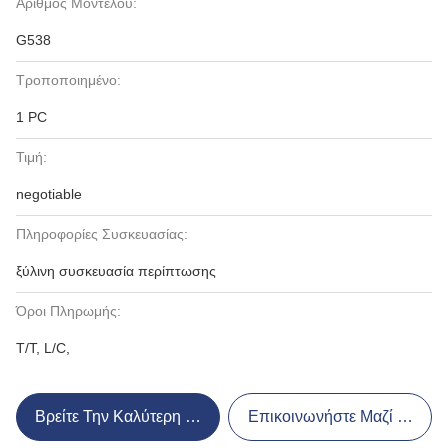
Αριθμός Μοντέλου:
G538
Τροποποιημένο:
1 PC
Τιμή:
negotiable
Πληροφορίες Συσκευασίας:
ξύλινη συσκευασία περίπτωσης
Όροι Πληρωμής:
T/T, L/C,
Βρείτε Την Καλύτερη Τιμή
Επικοινωνήστε Μαζί Μας