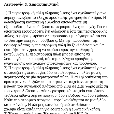
Λειτουργία & Χαρακτηριστικά
1) Η περιστροφική πύλη πλήρους ύψους έχει σχεδιαστεί για να
παρέχει ανεξάρτητο έλεγχο πρόσβασης για γραφεία ή κτίρια. Η
αδιαπέραστη κατασκευή εξαλείφει οποιαδήποτε μη
εξουσιοδοτημένη πρόσβαση σε περιορισμένες περιοχές. Για να
αποκτήσει εξουσιοδοτημένη διέλευση μέσω της περιστροφικής
πύλης, ο χρήστης πρέπει να παρουσιάσει μια έγκυρη κάρτα για
το σύστημα ελέγχου πρόσβασης. Με την παρουσίαση της
έγκυρης κάρτας, η περιστροφική πύλη θα ξεκλειδώσει και θα
επιτρέψει στον χρήστη να περάσει προς την επιθυμητή
κατεύθυνση. Η περιστροφική πύλη μπορεί επίσης να
λειτουργήσει με κουμπί, σύστημα ελέγχου πρόσβασης
αναγνώρισης δακτυλικών αποτυπωμάτων και προσώπου.
2) Η περιστροφική πύλη πλήρους ύψους έχει σχεδιαστεί για να
συνδυάζει τις λειτουργίες δύο περιστροφικών πυλών μονής
περιστροφής σε μία περιστροφική πύλη. Η αλληλοσύνδεση των
αριστερών και δεξιών περιστροφικών στοιχείων επιτρέπει τη
μείωση του συνολικού πλάτους από 2,8μ σε 2,2μ χωρίς μείωση
του χώρου διέλευσης. Δύο περιστροφικά στοιχεία επιτρέπουν
τέσσερα πιθανά σημεία ελέγχου, δύο εισόδους και δύο εξόδους.
Κάθε περιστροφικό στοιχείο μπορεί να ελέγχεται σε μία ή δύο
κατευθύνσεις. Η πλήρης κατασκευή από ανοξείδωτο
χάλυβα είναι κατάλληλη για εσωτερική ή εξωτερική χρήση.
3) Έλεγχος πρόσβασης: Έλεγχος με κάρτα RFID (ή