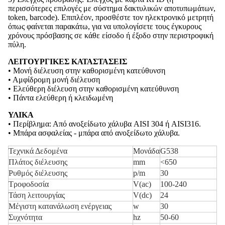
περισσότερες επιλογές με σύστημα δακτυλικών αποτυπωμάτων,
token, barcode). Επιπλέον, προσθέστε τον ηλεκτρονικό μετρητή
όπως φαίνεται παρακάτω, για να υπολογίσετε τους έγκυρους
χρόνους πρόσβασης σε κάθε είσοδο ή έξοδο στην περιστροφική
πύλη.
ΛΕΙΤΟΥΡΓΙΚΕΣ ΚΑΤΑΣΤΑΣΕΙΣ
• Μονή διέλευση στην καθορισμένη κατεύθυνση
• Αμφίδρομη μονή διέλευση
• Ελεύθερη διέλευση στην καθορισμένη κατεύθυνση
• Πάντα ελεύθερη ή κλειδωμένη
ΥΛΙΚΑ
• Περίβλημα: Από ανοξείδωτο χάλυβα AISI 304 ή AISI316.
• Μπάρα ασφαλείας - μπάρα από ανοξείδωτο χάλυβα.
Τεχνικά Δεδομένα
Μονάδα
G538
Πλάτος διέλευσης
mm
<650
Ρυθμός διέλευσης
p/m
30
Τροφοδοσία
V(ac)
100-240
Τάση λειτουργίας
V(dc)
24
Μέγιστη κατανάλωση ενέργειας
w
30
Συχνότητα
hz
50-60