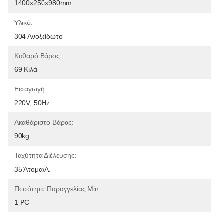
1400x250x980mm
Υλικό:
304 Ανοξείδωτο
Καθαρό Βάρος:
69 Κιλά
Εισαγωγή:
220V, 50Hz
Ακαθάριστο Βάρος:
90kg
Ταχύτητα Διέλευσης:
35 Άτομα/λ.
Ποσότητα Παραγγελίας Min:
1 PC