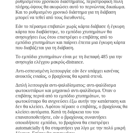
ρυθμισμένου χρονικού διαστήματος, περιστροφική πύλη
πλήρης-ύψους θα ακυρώσει αυτό το περνώντας δικαίωμα.
Και το ρυθμισμένο χρονικό διάστημα για τη διάβαση
μπορεί να τεθεί από τους διευθυντές.
Εάν το πέρασμα επιβατών χωρίς κάρτα διάβασε ή έγκυρη
κάρτα που διαβάστηκε, το εμπόδιο χτυπημάτων θα
ανησυχήσει έως ότου επιστρέφει ο επιβάτης από το
εμπόδιο χτυπημάτων και παίρνει έπειτα μια έγκυρη κάρτα
που διαβάζεται για τη διάβαση.
Το εμπόδιο χτυπημάτων είναι με τη διεπαφή 485 για την
ανησυχία ελέγχου μακρύς-distrance.
Αντι-εσπευσμένη λειτουργία: εάν δεν υπάρχει κανένας
ανοικτός ενιαίος, ο βραχίονας θα κρατά στενά.
Διπλή λειτουργία αντι-ψαλιδίσματος: αντι-ψαλίδισμα
φωτοκυττάρων και μηχανικό αντι-ψαλίδισμα. Όταν ο
επιβάτης περνά από το εμπόδιο χτυπημάτων, το
φωτοκύτταρο θα ανιχνεύσει έξω αυτήν την κατάσταση και
δεν θα κλείσει. Αφότου πέρασε ο επιβάτης, ο βραχίονας θα
κλείσει αυτόματα. Κατά τη διάρκεια του του
επανατοποθετήστε, εάν ο βραχίονας συναντήσει
οποιοδήποτε εμπόδιο, το βραχίονα θα επιστρέψει
automatcially ή θα σταματήσει για λίγο με την πολύ μικρή