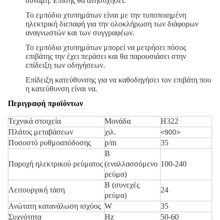
δύναμη. Επίσης θα ανησυχήσει.
Το εμπόδιο χτυπημάτων είναι με την τυποποιημένη
ηλεκτρική διεπαφή για την ολοκλήρωση των διάφορων
αναγνωστών και των συγγραφέων.
Το εμπόδιο χτυπημάτων μπορεί να μετρήσει πόσος
επιβάτης την έχει περάσει και θα παρουσιάσει στην
επίδειξη των οδηγήσεων.
Επίδειξη κατεύθυνσης για να καθοδηγήσει τον επιβάτη που
η κατεύθυνση είναι να.
Περιγραφή προϊόντων
Τεχνικά στοιχεία
Μονάδα
H322
Πλάτος μεταβάσεων
χιλ.
<900>
Ποσοστό ρυθμοαπόδοσης
p/m
35
Β
Παροχή ηλεκτρικού ρεύματος
(εναλλασσόμενο
100-240
ρεύμα)
Β (συνεχές
Λειτουργική τάση
24
ρεύμα)
Ανώτατη κατανάλωση ισχύος
W
35
Συχνότητα
Hz
50-60