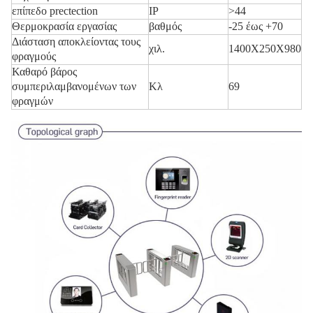
επίπεδο prectection
IP
>44
Θερμοκρασία εργασίας
βαθμός
-25 έως +70
Διάσταση αποκλείοντας τους
χιλ.
1400X250X980
φραγμούς
Καθαρό βάρος
συμπεριλαμβανομένων των
Κλ
69
φραγμών