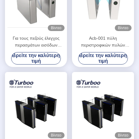
Βίντεο
Βίντεο
Για τους πεζούς έλεγχος
Acb-001 πύλη
περασμάτων εισόδων
περιστροφικών πυλών
βραχιόνων PC
ελέγχου προσπέλασης/
Βρείτε την καλύτερη
Βρείτε την καλύτερη
περιστροφικών πυλών
περιστροφική πύλη
τιμή
τιμή
πυλών εμποδίων
εμποδίων χτυπημάτων για τα
χτυπημάτων στη στάση
λούνα παρκ
λεωφορείου
Βίντεο
Βίντεο