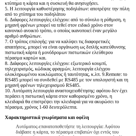
κτύπημα η κάρτα και η συσκευή θα ανησυχήσει.
5. Η λειτουργία καθυστέρησης ποδηλάτων: αποτρέψτε την πύλη
από το χτύπημα του ποδηλάτου
6. Διάφορες λειτουργίες ελέγχου: από το σύνολο η ρύθμιση, η
μηχανή φρένων μπορεί να τεθεί στον ειδικό χρόνο στον
κανονικό ανοικτό τρόπο, ο οποίος ικανοποιεί έναν μεγάλο
αριθμό ανθρώπων.
7. Ο τρόπος επιλογής: για να καλύψει τις διαφορετικές
απαιτήσεις, μπορεί να είναι οργάνωση ως διπλής κατεύθυνσης
πιστωτική κάρτα ή μονόδρομων πιστωτικών ελεύθερου
πέρασμα καρτών και.
8. Διάφορες λειτουργίες ελέγχου: εξωτερικό κουμπί,
τηλεχειρισμός, κώδικας φραγμών, λειτουργία ελέγχου
ολοκληρωμένου κυκλώματος ή ταυτότητας, κ.λπ. 9.Remote: το
RS485 μπορεί να συνδεθεί με RS485 με τον υπολογιστή και τη
μηχανή φρένων τηλεχειρισμού RS485.
10. Αυτόματη λειτουργία αναστοιχειοθέτησης: αφότου δεν έχει
περάσει η πιστωτική κάρτα στον καθορισμένο χρόνο, η
κλειδαριά θα επιστρέψει την κλειδαριά για να ακυρώσει το
πέρασμα, χρόνος 1-60 δευτερόλεπτα.
Χαρακτηριστικά γνωρίσματα και οφέλη
Αυτόματος-επανατοποθετήστε τη λειτουργία: Αφότου
διάβασε η κάρτα, το πέρασμα επιβατών όχι εντός του