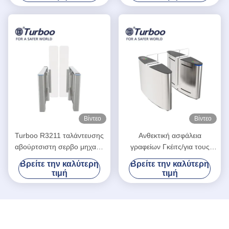
γραφείων με το πλάτος
550mm
Βίντεο
Βίντεο
Turboo R3211 ταλάντευσης
Ανθεκτική ασφάλεια
αβούρτσιστη σερβο μηχανή
γραφείων Γκέιτς/για τους
100w συστημάτων
πεζούς προσδιορισμός
Βρείτε την καλύτερη
Βρείτε την καλύτερη
ασφαλείας πυλών βιομετρική
θέσης πυλών περιστροφικών
τιμή
τιμή
πυλών ακριβής