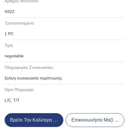
Αριθμός Μοντέλου:
H322
Τροποποιημένο:
1 PC
Τιμή:
negotiable
Πληροφορίες Συσκευασίας:
ξύλινη συσκευασία περίπτωσης
Όροι Πληρωμής:
L/C, T/T
Βρείτε Την Καλύτερη Τιμή
Επικοινωνήστε Μαζί Μας