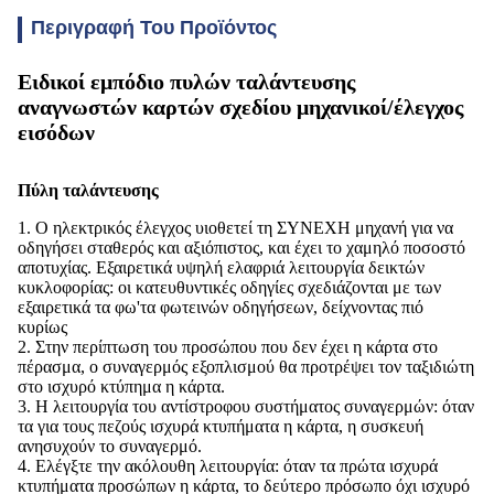
Περιγραφή Του Προϊόντος
Ειδικοί εμπόδιο πυλών ταλάντευσης
αναγνωστών καρτών σχεδίου μηχανικοί/έλεγχος
εισόδων
Πύλη ταλάντευσης
1. Ο ηλεκτρικός έλεγχος υιοθετεί τη ΣΥΝΕΧΗ μηχανή για να
οδηγήσει σταθερός και αξιόπιστος, και έχει το χαμηλό ποσοστό
αποτυχίας. Εξαιρετικά υψηλή ελαφριά λειτουργία δεικτών
κυκλοφορίας: οι κατευθυντικές οδηγίες σχεδιάζονται με των
εξαιρετικά τα φω'τα φωτεινών οδηγήσεων, δείχνοντας πιό
κυρίως
2. Στην περίπτωση του προσώπου που δεν έχει η κάρτα στο
πέρασμα, ο συναγερμός εξοπλισμού θα προτρέψει τον ταξιδιώτη
στο ισχυρό κτύπημα η κάρτα.
3. Η λειτουργία του αντίστροφου συστήματος συναγερμών: όταν
τα για τους πεζούς ισχυρά κτυπήματα η κάρτα, η συσκευή
ανησυχούν το συναγερμό.
4. Ελέγξτε την ακόλουθη λειτουργία: όταν τα πρώτα ισχυρά
κτυπήματα προσώπων η κάρτα, το δεύτερο πρόσωπο όχι ισχυρό