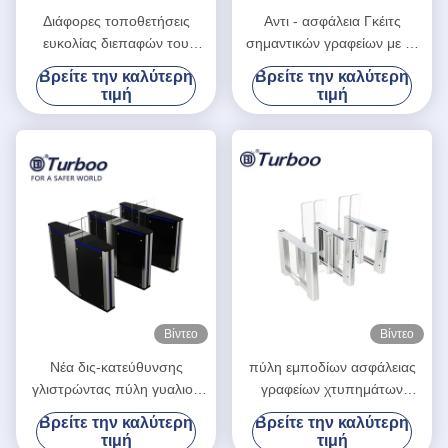
Διάφορες τοποθετήσεις
Αντι - ασφάλεια Γκέιτς
ευκολίας διεπαφών του
σημαντικών γραφείων με το
Γκέιτς ασφάλειας γραφείων
δείκτη κατεύθυνσης των
Βρείτε την καλύτερη
Βρείτε την καλύτερη
ανάλυσης αισθητήρων
οδηγήσεων
τιμή
τιμή
Βίντεο
Βίντεο
Νέα δις-κατεύθυνσης
πύλη εμποδίων ασφάλειας
γλιστρώντας πύλη γυαλιού
γραφείων χτυπημάτων
ασφάλειας turnstyle
γυαλιού ύψους 1.7m με το
Βρείτε την καλύτερη
Βρείτε την καλύτερη
αυτόματη για το κτίριο
σώμα μαρμάρου/γυαλιού
τιμή
τιμή