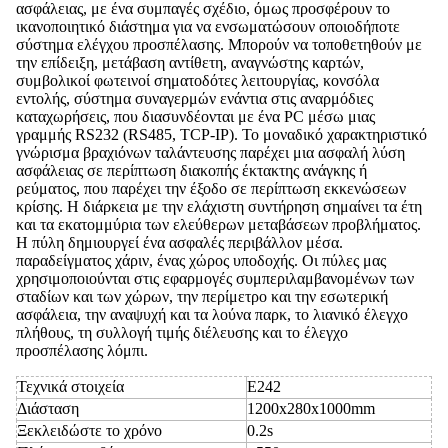
ασφάλειας, με ένα συμπαγές σχέδιο, όμως προσφέρουν το
ικανοποιητικό διάστημα για να ενσωματώσουν οποιοδήποτε
σύστημα ελέγχου προσπέλασης. Μπορούν να τοποθετηθούν με
την επίδειξη, μετάβαση αντίθετη, αναγνώστης καρτών,
συμβολικοί φωτεινοί σηματοδότες λειτουργίας, κονσόλα
εντολής, σύστημα συναγερμών ενάντια στις αναρμόδιες
καταχωρήσεις, που διασυνδέονται με ένα PC μέσω μιας
γραμμής RS232 (RS485, TCP-IP). Το μοναδικό χαρακτηριστικό
γνώρισμα βραχιόνων ταλάντευσης παρέχει μια ασφαλή λύση
ασφάλειας σε περίπτωση διακοπής έκτακτης ανάγκης ή
ρεύματος, που παρέχει την έξοδο σε περίπτωση εκκενώσεων
κρίσης. Η διάρκεια με την ελάχιστη συντήρηση σημαίνει τα έτη
και τα εκατομμύρια των ελεύθερων μεταβάσεων προβλήματος.
Η πύλη δημιουργεί ένα ασφαλές περιβάλλον μέσα.
παραδείγματος χάριν, ένας χώρος υποδοχής. Οι πύλες μας
χρησιμοποιούνται στις εφαρμογές συμπεριλαμβανομένων των
σταδίων και των χώρων, την περίμετρο και την εσωτερική
ασφάλεια, την αναψυχή και τα λούνα παρκ, το λιανικό έλεγχο
πλήθους, τη συλλογή τιμής διέλευσης και το έλεγχο
προσπέλασης λόμπι.
Τεχνικά στοιχεία
E242
Διάσταση
1200x280x1000mm
Ξεκλειδώστε το χρόνο
0.2s