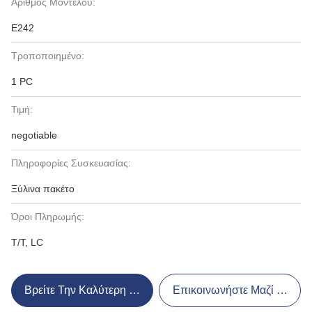
Αριθμός Μοντέλου:
E242
Τροποποιημένο:
1 PC
Τιμή:
negotiable
Πληροφορίες Συσκευασίας:
Ξύλινα πακέτο
Όροι Πληρωμής:
T/T, LC
Βρείτε Την Καλύτερη Τιμή
Επικοινωνήστε Μαζί Μας