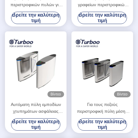
περιστροφικών πυλών για
γραφείων περιστροφικών
τους πεζούς ελέγχου
πυλών εμποδίων γυαλιού
Βρείτε την καλύτερη
Βρείτε την καλύτερη
προσπέλασης περιστροφική
περιστροφικών πυλών
τιμή
τιμή
πύλη συστημάτων πυλών
πυλών ταλάντευσης
αυτόματη
Βίντεο
Βίντεο
Αυτόματη πύλη εμποδίων
Για τους πεζούς
χτυπημάτων ασφάλειας
περιστροφική πύλη μέσης
συστημάτων με την
ελέγχου προσπέλασης
Βρείτε την καλύτερη
Βρείτε την καλύτερη
περιστροφική πύλη
πυλών χρονικής συμμετοχής
τιμή
τιμή
λειτουργίας αναγνωστών
φορητά υψηλά/εμπόδιο