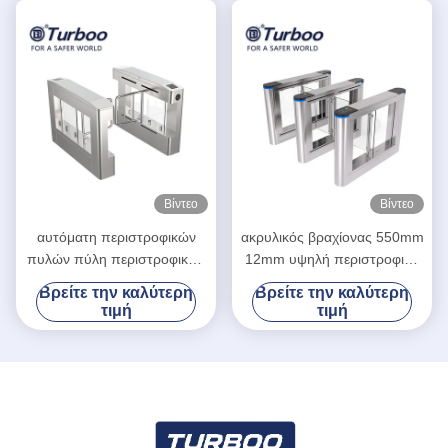
γραμμωτών κωδίκων
χτυπημάτων με το δείκτη
των οδηγήσεων
Βίντεο
Βίντεο
αυτόματη περιστροφικών
ακρυλικός βραχίονας 550mm
πυλών πύλη περιστροφικών
12mm υψηλή περιστροφική
πυλών περιστροφικών
πύλη μέσης πυλών
Βρείτε την καλύτερη
Βρείτε την καλύτερη
πυλών ύψους πυλών μισή
εμποδίων ταλάντευσης
τιμή
τιμή
με την κάρτα reade
πλάτους 35w