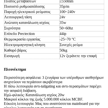
Πλάτος μεταβάσεων
≤550mm
Ποσοστό ρυθμοαπόδοσης
35p/m
Παροχή ηλεκτρικού ρεύματος
100~240v
Λειτουργική τάση
24v
Ανώτατη κατανάλωση ισχύος
35w
Συχνότητα
50~60hz
Επίπεδο Prectection
44ip
Θερμοκρασία εργασίας
-25~70 °C
Ηλεκτρομαγνητική κίνηση
Συνεχές ρεύμα
Καθαρό βάρος
50kg
Εισαγωγή
12v ξεράνετε την επαφή
Πλεονέκτημα
Περισσότερη ασφάλεια: 3 ζευγάρια των υπέρυθρων αισθητήρων
ανιχνεύουν να περάσουν ακριβέστερα
Η πίσω λειτουργία αντι-tailgating και αντι-περασμάτων παρέχει
την ασφαλή διάβαση.
Ηχώ-φιλικός: Κατανάλωση ισχύος 20w
Μακριοί κύκλοι της ζωής 5.000.000 κύκλοι MCBF.
Εύκολη λειτουργία: Μας που αναπτύσσεται mainboard για την
εύκολες λειτουργία και τη συντήρηση.