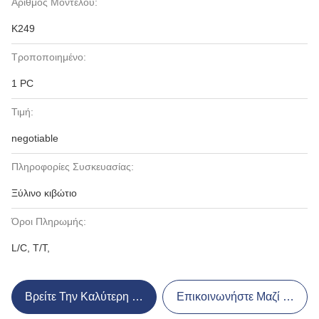
Αριθμός Μοντέλου:
K249
Τροποποιημένο:
1 PC
Τιμή:
negotiable
Πληροφορίες Συσκευασίας:
Ξύλινο κιβώτιο
Όροι Πληρωμής:
L/C, T/T,
Βρείτε Την Καλύτερη Τιμή
Επικοινωνήστε Μαζί Μας