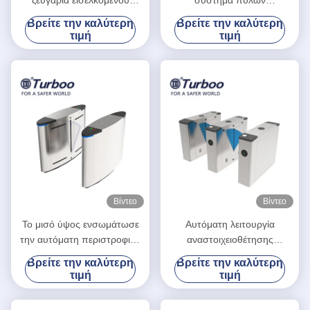
αυτόματου πυλών εμποδίων
περιστροφικών πυλών
Βρείτε την καλύτερη
Βρείτε την καλύτερη
χτυπημάτων που σχεδιάζεται
ύψους μέσης Barrie RFID
τιμή
τιμή
χτυπημάτων
Βίντεο
Βίντεο
Το μισό ύψος ενσωμάτωσε
Αυτόματη λειτουργία
την αυτόματη περιστροφική
αναστοιχειοθέτησης
πύλη εμποδίων χτυπημάτων
συστημάτων εμποδίων
Βρείτε την καλύτερη
Βρείτε την καλύτερη
με την αναγνώριση
πυλών/εισόδων εμποδίων
τιμή
τιμή
προσώπου
χτυπημάτων δακτυλικών
αποτυπωμάτων