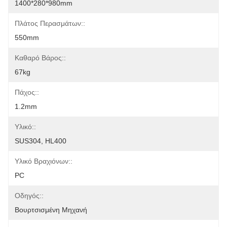
1400*280*980mm
Πλάτος Περασμάτων::
550mm
Καθαρό Βάρος::
67kg
Πάχος::
1.2mm
Υλικό::
SUS304, HL400
Υλικό Βραχιόνων::
PC
Οδηγός::
Βουρτσισμένη Μηχανή