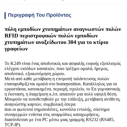
Περιγραφή Του Προϊόντος
πύλη εμποδίων χτυπημάτων αναγνωστών πυλών
RFID περιστροφικών πυλών εμποδίων
χτυπημάτων ανοξείδωτου 304 για το κτίριο
γραφείων
Το K249 είναι ένας αποδοτικός και ασφαλής ευφυής εξοπλισμός
ελέγχου εισόδων καναλιών, ποιο τρέξιμο ομαλά, ήρεμος,
αποδοτικό, εξοικονόμηση χώρου.
Μετά από κάθε μετάβαση η επιτροπή ταλάντευσης πυλών
επαναρυθμίζεται ομαλά στο homeposition. Κατάλληλος για τα
εργοστάσια, κατοικημένα, περιοχή, σχολείο, το En γυμναστικής
η έκσταση, η διαχείριση κ.λπ. απαιτούν μια πολύ υψηλή θέση.
Μπορούν να τοποθετηθούν με την επίδειξη, μετάβαση αντίθετη,
αναγνώστης καρτών, συμβολική όπερα
tion οι φωτεινοί σηματοδότες, κονσόλα εντολής, σύστημα
συναγερμών ενάντια στις αναρμόδιες καταχωρήσεις,
διασύνδεσαν με ένα PC μέσω μιας γραμμής RS232 (RS485,
TCP-IP).