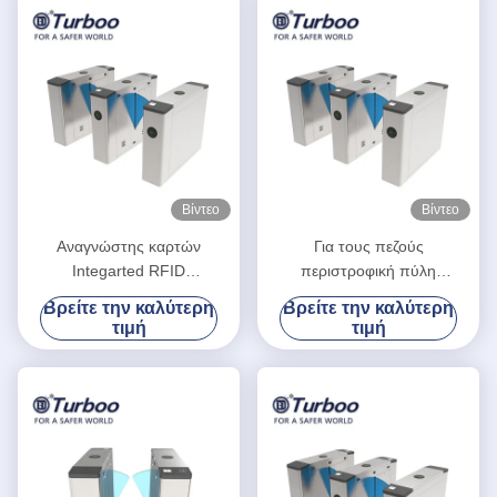
Βίντεο
Βίντεο
Αναγνώστης καρτών
Για τους πεζούς
Integarted RFID
περιστροφική πύλη
συστημάτων ελέγχου
εμποδίων χτυπημάτων για
Βρείτε την καλύτερη
Βρείτε την καλύτερη
προσπέλασης πυλών
την εσωτερική και υπαίθρια
τιμή
τιμή
εμποδίων χτυπημάτων και
διαχείριση ασφάλειας
ανιχνευτής QR