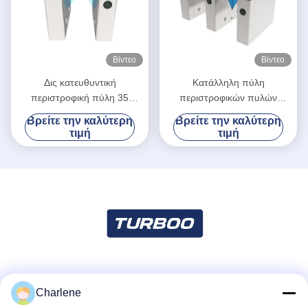
Βίντεο
Βίντεο
Δις κατευθυντική
Κατάλληλη πύλη
περιστροφική πύλη 35
περιστροφικών πυλών
εμποδίων χτυπημάτων
χτυπημάτων συστημάτων
Βρείτε την καλύτερη
Βρείτε την καλύτερη
πρόσωπα/λ. ταχύτητας
εμποδίων εισόδων
τιμή
τιμή
διέλευσης
Κοινωνικά Μέσα
Charlene