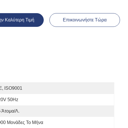
ην Καλύτερη Τιμή
Επικοινωνήστε Τώρα
E, ISO9001
20V 50Hz
 Άτομα/λ.
000 Μονάδες Το Μήνα