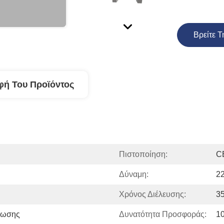
Βρείτε Τ
φή Του Προϊόντος
Πιστοποίηση:
C
Δύναμη:
2
Χρόνος Διέλευσης:
35
τωσης
Δυνατότητα Προσφοράς:
1