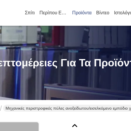
Σπίτι
Περίπου Εμείς
Προϊόντα
Βίντεο
Ιστολόγ
επτομέρειες Για Τα Προϊόν
Μηχανικές περιστροφικές πύλες ανοξείδωτου/εισελκόμενο εμπόδιο