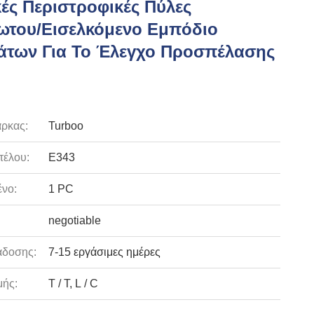
ές Περιστροφικές Πύλες
ωτου/εισελκόμενο Εμπόδιο
άτων Για Το Έλεγχο Προσπέλασης
ρκας:
Turboo
τέλου:
E343
νο:
1 PC
negotiable
άδοσης:
7-15 εργάσιμες ημέρες
ής:
T / T, L / C