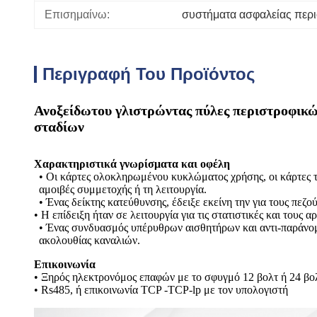
Επισημαίνω:
συστήματα ασφαλείας περ
Περιγραφή Του Προϊόντος
Ανοξείδωτου γλιστρώντας πύλες περιστροφικώ
σταδίων
Χαρακτηριστικά γνωρίσματα και οφέλη
• Οι κάρτες ολοκληρωμένου κυκλώματος χρήσης, οι κάρτες τ
αμοιβές συμμετοχής ή τη λειτουργία.
• Ένας δείκτης κατεύθυνσης, έδειξε εκείνη την για τους π
• Η επίδειξη ήταν σε λειτουργία για τις στατιστικές και τους α
• Ένας συνδυασμός υπέρυθρων αισθητήρων και αντι-παράνομ
ακολουθίας καναλιών.
Επικοινωνία
• Ξηρός ηλεκτρονόμος επαφών με το σφυγμό 12 βολτ ή 24 βο
• Rs485, ή επικοινωνία TCP -TCP-lp με τον υπολογιστή