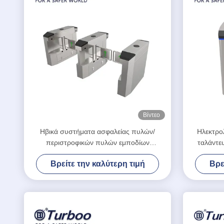
Βίντεο
Ηβικά συστήματα ασφαλείας πυλών/
Ηλεκτρο
περιστροφικών πυλών εμποδίων
ταλάντε
ασφάλειας αντίστασης ύδατος
Βρείτε την καλύτερη τιμή
Βρε