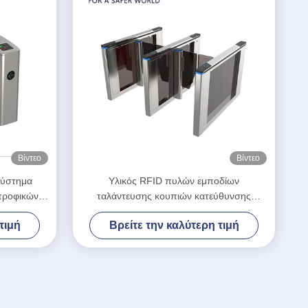
Βίντεο
Βίντεο
σύστημα
Υλικός RFID πυλών εμποδίων
τροφικών
ταλάντευσης κουπιών κατεύθυνσης
ν ύψους
βισμουθίου αναγνώστης καρτών
τιμή
Βρείτε την καλύτερη τιμή
ανοξείδωτου