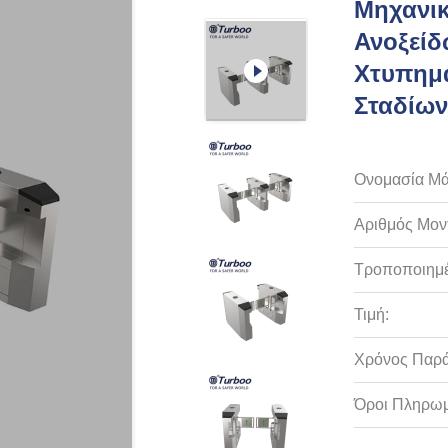
Μηχανικ
Ανοξείδ
Χτυπημ
Σταδίων
Ονομασία Μά
Αριθμός Μον
Τροποποιημέ
Τιμή:
Χρόνος Παρ
Όροι Πληρωμ