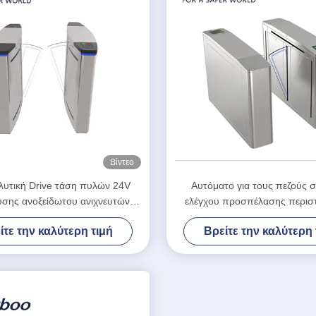
Βίντεο
λυτική Drive τάση πυλών 24V
Αυτόματο για τους πεζούς 
υσης ανοξείδωτου ανιχνευτών
ελέγχου προσπέλασης περισ
ασφάλειας
πυλών εμποδίων χτυπημάτω
ίτε την καλύτερη τιμή
Βρείτε την καλύτερη 
μέσης