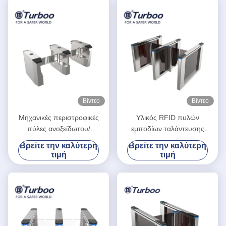
Βίντεο
Βίντεο
Μηχανικές περιστροφικές
Υλικός RFID πυλών
πύλες ανοξείδωτου/
εμποδίων ταλάντευσης
εισελκόμενο εμπόδιο
κουπιών κατεύθυνσης
Βρείτε την καλύτερη
Βρείτε την καλύτερη
χτυπημάτων για το έλεγχο
βισμουθίου αναγνώστης
τιμή
τιμή
προσπέλασης σταδίων
καρτών ανοξείδωτου