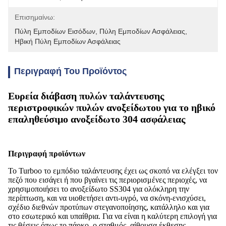
Επισημαίνω:
Πύλη Εμποδίων Εισόδων
, 
Πύλη Εμποδίων Ασφάλειας
, 
Ηβική Πύλη Εμποδίων Ασφάλειας
Περιγραφή Του Προϊόντος
Ευρεία διάβαση πυλών ταλάντευσης
περιστροφικών πυλών ανοξείδωτου για το ηβικό
επαληθεύσιμο ανοξείδωτο 304 ασφάλειας
Περιγραφή προϊόντων
Το Turboo το εμπόδιο ταλάντευσης έχει ως σκοπό να ελέγξει τον
πεζό που εισάγει ή που βγαίνει τις περιορισμένες περιοχές, να
χρησιμοποιήσει το ανοξείδωτο SS304 για ολόκληρη την
περίπτωση, και να υιοθετήσει αντι-υγρό, να σκόνη-ενισχύσει,
σχέδιο διεθνών προτύπων στεγανοποίησης, κατάλληλο και για
στο εσωτερικό και υπαίθρια. Για να είναι η καλύτερη επιλογή για
τις θέσεις όπως το πάρκο, ο σταθμός, αίθουσα έκθεσης,