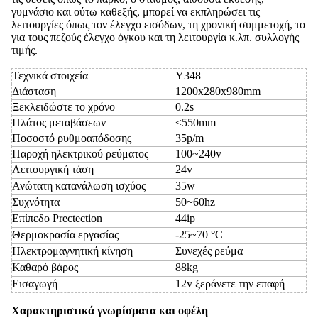
γυμνάσιο και ούτω καθεξής, μπορεί να εκπληρώσει τις
λειτουργίες όπως τον έλεγχο εισόδων, τη χρονική συμμετοχή, το
για τους πεζούς έλεγχο όγκου και τη λειτουργία κ.λπ. συλλογής
τιμής.
Τεχνικά στοιχεία
Y348
Διάσταση
1200x280x980mm
Ξεκλειδώστε το χρόνο
0.2s
Πλάτος μεταβάσεων
≤550mm
Ποσοστό ρυθμοαπόδοσης
35p/m
Παροχή ηλεκτρικού ρεύματος
100~240v
Λειτουργική τάση
24v
Ανώτατη κατανάλωση ισχύος
35w
Συχνότητα
50~60hz
Επίπεδο Prectection
44ip
Θερμοκρασία εργασίας
-25~70 °C
Ηλεκτρομαγνητική κίνηση
Συνεχές ρεύμα
Καθαρό βάρος
88kg
Εισαγωγή
12v ξεράνετε την επαφή
Χαρακτηριστικά γνωρίσματα και οφέλη