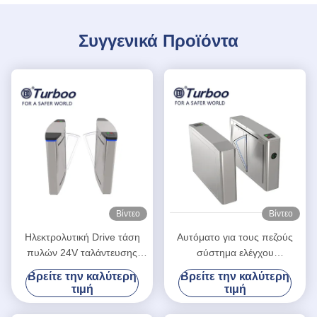
Συγγενικά Προϊόντα
Βίντεο
Βίντεο
Ηλεκτρολυτική Drive τάση
Αυτόματο για τους πεζούς
πυλών 24V ταλάντευσης
σύστημα ελέγχου
ανοξείδωτου ανιχνευτών
προσπέλασης
Βρείτε την καλύτερη
Βρείτε την καλύτερη
ασφάλειας
περιστροφικών πυλών
τιμή
τιμή
εμποδίων χτυπημάτων
ύψους μέσης