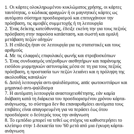
Οι κάρτες ολοκληρωμένου κυκλώματος χρήσης, οι κάρτες
1.
ταυτότητας, ο κώδικας φραγμών ή οι μαγνητικές κάρτες ως
αυτόματο σύστημα προσδιορισμού και επιτυγχάνουν την
πρόσβαση, τις αμοιβές συμμετοχής ή τη λειτουργία
2. Ένας δείκτης κατεύθυνσης, έδειξε εκείνη την για τους πεζούς
πρόσβαση στην παρούσα κατάσταση, και σωστή και ομαλή
μετάβαση πεζών οδηγών
3. Η επίδειξη ήταν σε λειτουργία για τις στατιστικές και τους
αριθμούς
4. Με τις ελαφριές επιφυλακές φωνής και στροβοσκόπιων
5. Ένας συνδυασμός υπέρυθρων αισθητήρων και παράνομης
εισόδου μυρμηγκιών αστυνομίας μέσα σε τη για τους πεζούς
πρόσβαση, η προστασία των πεζών λειαίνει και η πρόληψη της
ακολουθίας καναλιών
6. Διπλή λειτουργία αντι-ψαλιδίσματος, antic φωτοκυττάρων και
μηχανικό αντι-ψαλίδισμα
7. Η αυτόματη λειτουργία αναστοιχειοθέτησης, εάν καμία
διάβαση κατά τη διάρκεια του προσδιορισμένου χρόνου κάρτα-
ανάγνωσης, το σύστημα δεν θα επαναρυθμίσει αυτόματα τους
επιβάτες είναι απαγορευμένη για να περάσει έως ότου
προσδιόρισε ο δεύτερός τους την ανάγνωση
8. Το εμπόδιο μπορεί να τεθεί ως στόχος να καθυστερήσει το
κλείσιμο στην 1-δεκαετία του '60 μετά από μια έγκυρη κάρτα-
ανάγνωση