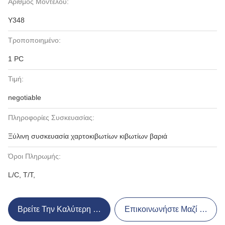
Αριθμός Μοντέλου:
Y348
Τροποποιημένο:
1 PC
Τιμή:
negotiable
Πληροφορίες Συσκευασίας:
Ξύλινη συσκευασία χαρτοκιβωτίων κιβωτίων βαριά
Όροι Πληρωμής:
L/C, T/T,
Βρείτε Την Καλύτερη Τιμή
Επικοινωνήστε Μαζί Μας