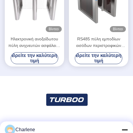
Βίντεο
Βίντεο
Ηλεκτρονική ανοξείδωτου
RS485 πύλη εμποδίων
πύλη ανιχνευτών ασφάλειας
εισόδων περιστροφικών
περιστροφικών πυλών
πυλών ανοξείδωτου
Βρείτε την καλύτερη
Βρείτε την καλύτερη
ηλεκτρολυτική έλεγχος
επικοινωνίας για τη
τιμή
τιμή
προσπέλασης
βιβλιοθήκη
Κοινωνικά Μέσα
Charlene