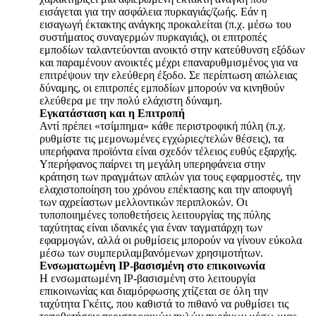
εισάγεται για την ασφάλεια πυρκαγιάς/ζωής. Εάν η
εισαγωγή έκτακτης ανάγκης προκαλείται (π.χ. μέσω του
συστήματος συναγερμών πυρκαγιάς), οι επιτροπές
εμποδίων ταλαντεύονται ανοικτό στην κατεύθυνση εξόδων
και παραμένουν ανοικτές μέχρι επαναρυθμισμένος για να
επιτρέψουν την ελεύθερη έξοδο. Σε περίπτωση απώλειας
δύναμης, οι επιτροπές εμποδίων μπορούν να κινηθούν
ελεύθερα με την πολύ ελάχιστη δύναμη.
Εγκατάσταση και η Επιτροπή
Αντί πρέπει «τσίμπημα» κάθε περιστροφική πύλη (π.χ.
ρυθμίστε τις μεμονωμένες εγχώριες/τελών θέσεις), τα
υπερήφανα προϊόντα είναι σχεδόν τέλειος ευθύς εξαρχής.
Υπερήφανος παίρνει τη μεγάλη υπερηφάνεια στην
κράτηση των πραγμάτων απλών για τους εφαρμοστές, την
ελαχιστοποίηση του χρόνου επέκτασης και την αποφυγή
των αχρείαστων μελλοντικών περιπλοκών. Οι
τυποποιημένες τοποθετήσεις λειτουργίας της πύλης
ταχύτητας είναι ιδανικές για έναν ταγματάρχη των
εφαρμογών, αλλά οι ρυθμίσεις μπορούν να γίνουν εύκολα
μέσω των συμπεριλαμβανόμενων χρησιμοτήτων.
Ενσωματωμένη IP-βασισμένη στο επικοινωνία
Η ενσωματωμένη IP-βασισμένη στο λειτουργία
επικοινωνίας και διαμόρφωσης χτίζεται σε όλη την
ταχύτητα Γκέιτς, που καθιστά το πιθανό να ρυθμίσει τις