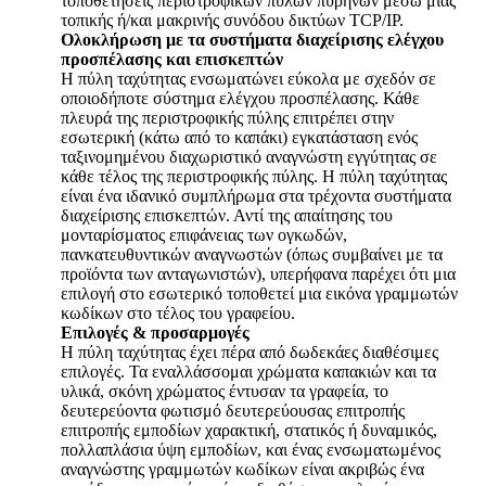
τοποθετήσεις περιστροφικών πυλών πυρήνων μέσω μιας
τοπικής ή/και μακρινής συνόδου δικτύων TCP/IP.
Ολοκλήρωση με τα συστήματα διαχείρισης ελέγχου
προσπέλασης και επισκεπτών
Η πύλη ταχύτητας ενσωματώνει εύκολα με σχεδόν σε
οποιοδήποτε σύστημα ελέγχου προσπέλασης. Κάθε
πλευρά της περιστροφικής πύλης επιτρέπει στην
εσωτερική (κάτω από το καπάκι) εγκατάσταση ενός
ταξινομημένου διαχωριστικό αναγνώστη εγγύτητας σε
κάθε τέλος της περιστροφικής πύλης. Η πύλη ταχύτητας
είναι ένα ιδανικό συμπλήρωμα στα τρέχοντα συστήματα
διαχείρισης επισκεπτών. Αντί της απαίτησης του
μονταρίσματος επιφάνειας των ογκωδών,
πανκατευθυντικών αναγνωστών (όπως συμβαίνει με τα
προϊόντα των ανταγωνιστών), υπερήφανα παρέχει ότι μια
επιλογή στο εσωτερικό τοποθετεί μια εικόνα γραμμωτών
κωδίκων στο τέλος του γραφείου.
Επιλογές & προσαρμογές
Η πύλη ταχύτητας έχει πέρα από δωδεκάες διαθέσιμες
επιλογές. Τα εναλλάσσομαι χρώματα καπακιών και τα
υλικά, σκόνη χρώματος έντυσαν τα γραφεία, το
δευτερεύοντα φωτισμό δευτερεύουσας επιτροπής
επιτροπής εμποδίων χαρακτική, στατικός ή δυναμικός,
πολλαπλάσια ύψη εμποδίων, και ένας ενσωματωμένος
αναγνώστης γραμμωτών κωδίκων είναι ακριβώς ένα