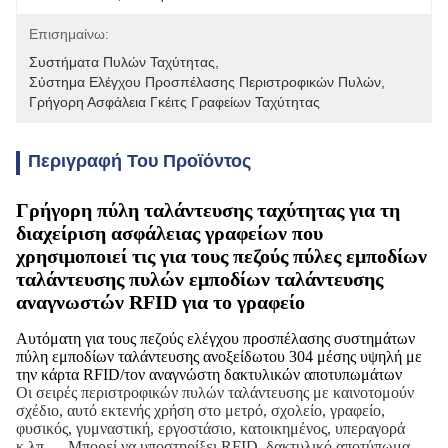
Επισημαίνω:
Συστήματα Πυλών Ταχύτητας
, 
Σύστημα Ελέγχου Προσπέλασης Περιστροφικών Πυλών
, 
Γρήγορη Ασφάλεια Γκέιτς Γραφείων Ταχύτητας
Περιγραφή Του Προϊόντος
Γρήγορη πύλη ταλάντευσης ταχύτητας για τη
διαχείριση ασφάλειας γραφείων που
χρησιμοποιεί τις για τους πεζούς πύλες εμποδίων
ταλάντευσης πυλών εμποδίων ταλάντευσης
αναγνωστών RFID για το γραφείο
Αυτόματη για τους πεζούς ελέγχου προσπέλασης συστημάτων
πύλη εμποδίων ταλάντευσης ανοξείδωτου 304 μέσης υψηλή με
την κάρτα RFID/τον αναγνώστη δακτυλικών αποτυπωμάτων
Οι σειρές περιστροφικών πυλών ταλάντευσης με καινοτομούν
σχέδιο, αυτό εκτενής χρήση στο μετρό, σχολείο, γραφείο,
φυσικός, γυμναστική, εργοστάσιο, κατοικημένος, υπεραγορά
κ.λπ…. Μπορεί να υποστηρίξει RFID, δακτυλικό αποτύπωμα,