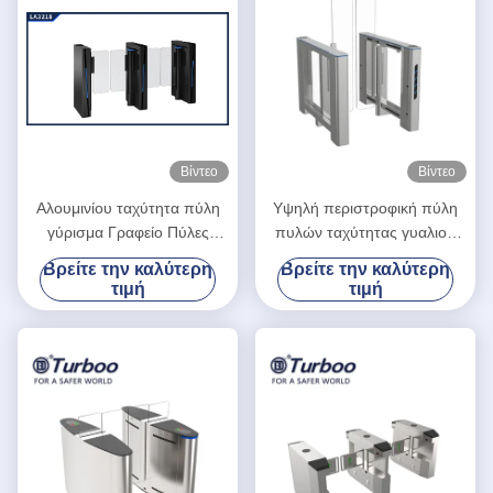
Βίντεο
Βίντεο
Αλουμινίου ταχύτητα πύλη
Υψηλή περιστροφική πύλη
γύρισμα Γραφείο Πύλες
πυλών ταχύτητας γυαλιού
Ασφάλειας Πρόσβαση
ελέγχου προσπέλασης RFID
Βρείτε την καλύτερη
Βρείτε την καλύτερη
Πρόσβαση Πύλη Πεζών
με τη υψηλή ασφάλεια για το
τιμή
τιμή
κτίριο γραφείων