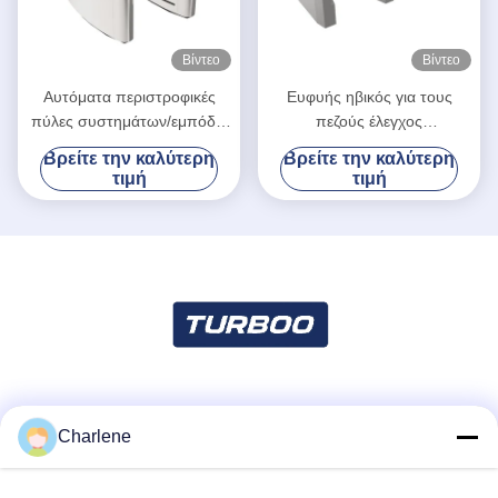
Βίντεο
Βίντεο
Αυτόματα περιστροφικές
Ευφυής ηβικός για τους
πύλες συστημάτων/εμπόδια
πεζούς έλεγχος
ελέγχου προσπέλασης και
προσπέλασης πυλών για το
Βρείτε την καλύτερη
Βρείτε την καλύτερη
τάση μηχανών του Γκέιτς
λιανικό έλεγχο πλήθους
τιμή
τιμή
24V
Κοινωνικά Μέσα
Charlene