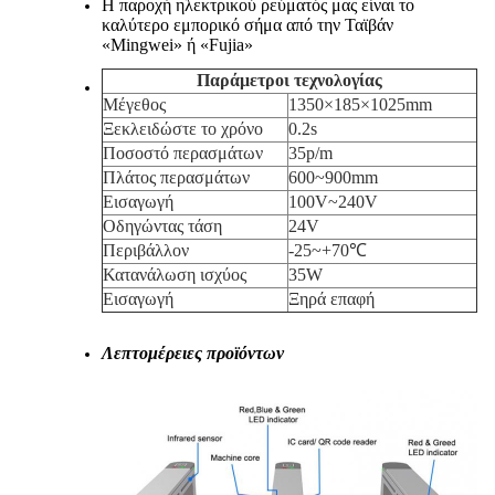
Η παροχή ηλεκτρικού ρεύματός μας είναι το
καλύτερο εμπορικό σήμα από την Ταϊβάν
«Mingwei» ή «Fujia»
Παράμετροι τεχνολογίας
Μέγεθος
1350×185×1025mm
Ξεκλειδώστε το χρόνο
0.2s
Ποσοστό περασμάτων
35p/m
Πλάτος περασμάτων
600~900mm
Εισαγωγή
100V~240V
Οδηγώντας τάση
24V
Περιβάλλον
-25~+70℃
Κατανάλωση ισχύος
35W
Εισαγωγή
Ξηρά επαφή
Λεπτομέρειες προϊόντων