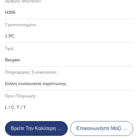
Αριθμός Μοντέλου:
H306
Τροποποιημένο:
1 PC
Τιμή:
Bargain
Πληροφορίες Συσκευασίας:
ξύλινη συσκευασία περίπτωσης
Όροι Πληρωμής:
L / C, T / T
Βρείτε Την Καλύτερη Τιμή
Επικοινωνήστε Μαζί Μας