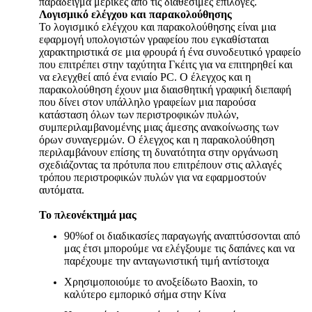
παράδειγμα μερικές από τις διαθέσιμες επιλογές.
Λογισμικό ελέγχου και παρακολούθησης
Το λογισμικό ελέγχου και παρακολούθησης είναι μια
εφαρμογή υπολογιστών γραφείου που εγκαθίσταται
χαρακτηριστικά σε μια φρουρά ή ένα συνοδευτικό γραφείο
που επιτρέπει στην ταχύτητα Γκέιτς για να επιτηρηθεί και
να ελεγχθεί από ένα ενιαίο PC. Ο έλεγχος και η
παρακολούθηση έχουν μια διαισθητική γραφική διεπαφή
που δίνει στον υπάλληλο γραφείων μια παρούσα
κατάσταση όλων των περιστροφικών πυλών,
συμπεριλαμβανομένης μιας άμεσης ανακοίνωσης των
όρων συναγερμών. Ο έλεγχος και η παρακολούθηση
περιλαμβάνουν επίσης τη δυνατότητα στην οργάνωση
σχεδιάζοντας τα πρότυπα που επιτρέπουν στις αλλαγές
τρόπου περιστροφικών πυλών για να εφαρμοστούν
αυτόματα.
Το πλεονέκτημά μας
90%of οι διαδικασίες παραγωγής αναπτύσσονται από
μας έτσι μπορούμε να ελέγξουμε τις δαπάνες και να
παρέχουμε την ανταγωνιστική τιμή αντίστοιχα
Χρησιμοποιούμε το ανοξείδωτο Baoxin, το
καλύτερο εμπορικό σήμα στην Κίνα