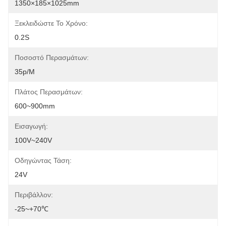
1350×185×1025mm
Ξεκλειδώστε Το Χρόνο:
0.2S
Ποσοστό Περασμάτων:
35p/m
Πλάτος Περασμάτων:
600~900mm
Εισαγωγή:
100V~240V
Οδηγώντας Τάση:
24V
Περιβάλλον:
-25~+70℃