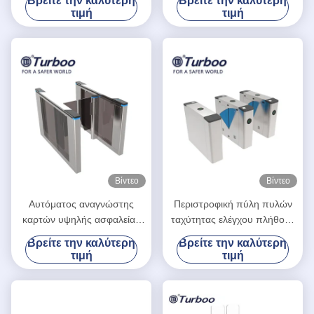
Βρείτε την καλύτερη
Βρείτε την καλύτερη
πυλών RFID περιστροφικών
αδιάβροχη φραγίδα κλίσης
τιμή
τιμή
πυλών ταλάντευσης υψηλών
σημείων εξαιρετικά λεπτή
Βίντεο
Βίντεο
Αυτόματος αναγνώστης
Περιστροφική πύλη πυλών
καρτών υψηλής ασφαλείας
ταχύτητας ελέγχου πλήθους
RFID περιστροφικών πυλών
με 35 άτομα/λ. διέλευσης το
Βρείτε την καλύτερη
Βρείτε την καλύτερη
πυλών ταχύτητας 100-240V
χρονικό
τιμή
τιμή
με την αβούρτσιστη σερβο
μηχανή