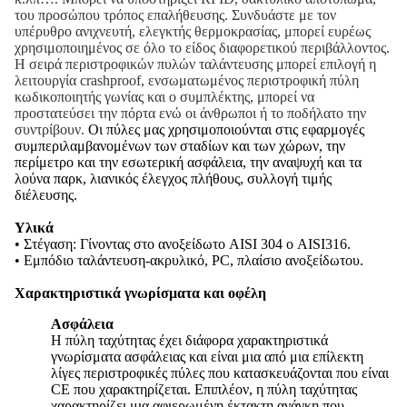
του προσώπου τρόπος επαλήθευσης. Συνδυάστε με τον
υπέρυθρο ανιχνευτή, ελεγκτής θερμοκρασίας, μπορεί ευρέως
χρησιμοποιημένος σε όλο το είδος διαφορετικού περιβάλλοντος.
Η σειρά περιστροφικών πυλών ταλάντευσης μπορεί επιλογή η
λειτουργία crashproof, ενσωματωμένος περιστροφική πύλη
κωδικοποιητής γωνίας και ο συμπλέκτης, μπορεί να
προστατεύσει την πόρτα ενώ οι άνθρωποι ή το ποδήλατο την
συντρίβουν.
Οι πύλες μας χρησιμοποιούνται στις εφαρμογές
συμπεριλαμβανομένων των σταδίων και των χώρων, την
περίμετρο και την εσωτερική ασφάλεια, την αναψυχή και τα
λούνα παρκ, λιανικός έλεγχος πλήθους, συλλογή τιμής
διέλευσης.
Υλικά
• Στέγαση: Γίνοντας στο ανοξείδωτο AISI 304 ο AISI316.
• Εμπόδιο ταλάντευση-ακρυλικό, PC, πλαίσιο ανοξείδωτου.
Χαρακτηριστικά γνωρίσματα και οφέλη
Ασφάλεια
Η πύλη ταχύτητας έχει διάφορα χαρακτηριστικά
γνωρίσματα ασφάλειας και είναι μια από μια επίλεκτη
λίγες περιστροφικές πύλες που κατασκευάζονται που είναι
CE που χαρακτηρίζεται. Επιπλέον, η πύλη ταχύτητας
χαρακτηρίζει μια αφιερωμένη έκτακτη ανάγκη που