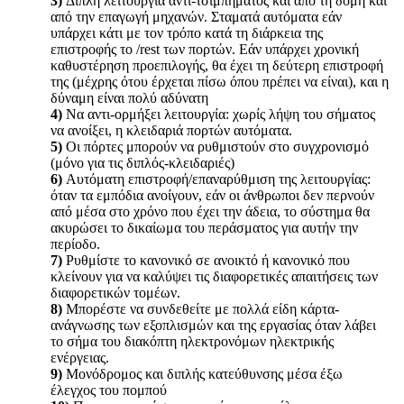
3)
Διπλή λειτουργία αντι-τσιμπήματος και από τη δομή και
από την επαγωγή μηχανών. Σταματά αυτόματα εάν
υπάρχει κάτι με τον τρόπο κατά τη διάρκεια της
επιστροφής το /rest των πορτών. Εάν υπάρχει χρονική
καθυστέρηση προεπιλογής, θα έχει τη δεύτερη επιστροφή
της (μέχρης ότου έρχεται πίσω όπου πρέπει να είναι), και η
δύναμη είναι πολύ αδύνατη
4)
Να αντι-ορμήξει λειτουργία: χωρίς λήψη του σήματος
να ανοίξει, η κλειδαριά πορτών αυτόματα.
5)
Οι πόρτες μπορούν να ρυθμιστούν στο συγχρονισμό
(μόνο για τις διπλός-κλειδαριές)
6)
Αυτόματη επιστροφή/επαναρύθμιση της λειτουργίας:
όταν τα εμπόδια ανοίγουν, εάν οι άνθρωποι δεν περνούν
από μέσα στο χρόνο που έχει την άδεια, το σύστημα θα
ακυρώσει το δικαίωμα του περάσματος για αυτήν την
περίοδο.
7)
Ρυθμίστε το κανονικό σε ανοικτό ή κανονικό που
κλείνουν για να καλύψει τις διαφορετικές απαιτήσεις των
διαφορετικών τομέων.
8)
Μπορέστε να συνδεθείτε με πολλά είδη κάρτα-
ανάγνωσης των εξοπλισμών και της εργασίας όταν λάβει
το σήμα του διακόπτη ηλεκτρονόμων ηλεκτρικής
ενέργειας.
9)
Μονόδρομος και διπλής κατεύθυνσης μέσα έξω
έλεγχος του πομπού