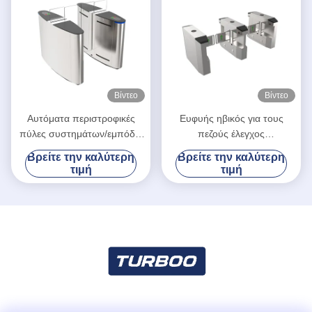
Βίντεο
Βίντεο
Αυτόματα περιστροφικές
Ευφυής ηβικός για τους
πύλες συστημάτων/εμπόδια
πεζούς έλεγχος
ελέγχου προσπέλασης και
προσπέλασης πυλών για το
Βρείτε την καλύτερη
Βρείτε την καλύτερη
τάση μηχανών του Γκέιτς
λιανικό έλεγχο πλήθους
τιμή
τιμή
24V