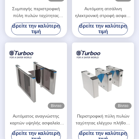
Συμπαγής περιστροφική
Αυτόματη ατσάλινη
πύλη πυλών ταχύτητας
ηλεκτρονική στροφή ασφαλή
ελέγχου προσπέλασης
αναγνώριση προσώπου
Βρείτε την καλύτερη
Βρείτε την καλύτερη
πυλών RFID περιστροφικών
αδιάβροχη φραγίδα κλίσης
τιμή
τιμή
πυλών ταλάντευσης υψηλών
σημείων εξαιρετικά λεπτή
Βίντεο
Βίντεο
Αυτόματος αναγνώστης
Περιστροφική πύλη πυλών
καρτών υψηλής ασφαλείας
ταχύτητας ελέγχου πλήθους
RFID περιστροφικών πυλών
με 35 άτομα/λ. διέλευσης το
Βρείτε την καλύτερη
Βρείτε την καλύτερη
πυλών ταχύτητας 100-240V
χρονικό
τιμή
τιμή