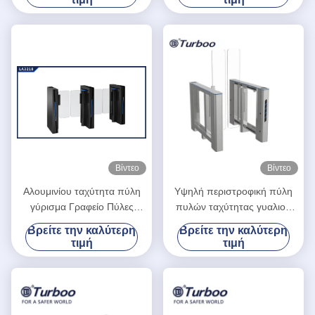
με την αβούρτσιστη σερβο
μηχανή
Βίντεο
Βίντεο
Αλουμινίου ταχύτητα πύλη
Υψηλή περιστροφική πύλη
γύρισμα Γραφείο Πύλες
πυλών ταχύτητας γυαλιού
Ασφάλειας Πρόσβαση
ελέγχου προσπέλασης RFID
Βρείτε την καλύτερη
Βρείτε την καλύτερη
Πρόσβαση Πύλη Πεζών
με τη υψηλή ασφάλεια για το
τιμή
τιμή
κτίριο γραφείων