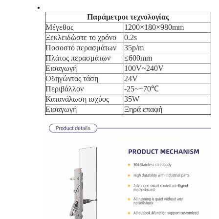
Παράμετροι τεχνολογίας
Μέγεθος
1200×180×980mm
Ξεκλειδώστε το χρόνο
0.2s
Ποσοστό περασμάτων
35p/m
Πλάτος περασμάτων
≤600mm
Εισαγωγή
100V~240V
Οδηγώντας τάση
24V
Περιβάλλον
-25~+70℃
Κατανάλωση ισχύος
35W
Εισαγωγή
Ξηρά επαφή