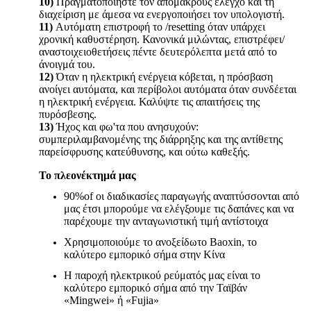
10)
Πραγματοποιήστε τον απόμακρους έλεγχο και τη
διαχείριση με άμεσα να ενεργοποιήσει τον υπολογιστή.
11)
Αυτόματη επιστροφή το /resetting όταν υπάρχει
χρονική καθυστέρηση. Κανονικά μιλώντας, επιστρέφει/
αναστοιχειοθετήσεις πέντε δευτερόλεπτα μετά από το
άνοιγμά του.
12)
Όταν η ηλεκτρική ενέργεια κόβεται, η πρόσβαση
ανοίγει αυτόματα, και περίβολοι αυτόματα όταν συνδέεται
η ηλεκτρική ενέργεια. Καλύψτε τις απαιτήσεις της
πυρόσβεσης.
13)
Ήχος και φω'τα που ανησυχούν:
συμπεριλαμβανομένης της διάρρηξης και της αντίθετης
παρείσφρυσης κατεύθυνσης, και ούτω καθεξής.
Το πλεονέκτημά μας
90%of οι διαδικασίες παραγωγής αναπτύσσονται από
μας έτσι μπορούμε να ελέγξουμε τις δαπάνες και να
παρέχουμε την ανταγωνιστική τιμή αντίστοιχα
Χρησιμοποιούμε το ανοξείδωτο Baoxin, το
καλύτερο εμπορικό σήμα στην Κίνα
Η παροχή ηλεκτρικού ρεύματός μας είναι το
καλύτερο εμπορικό σήμα από την Ταϊβάν
«Mingwei» ή «Fujia»