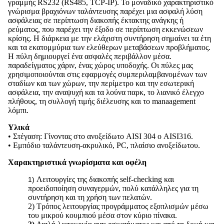
γραμμής RS232 (RS485, TCP-IP). Το μοναδικό χαρακτηριστικό
γνώρισμα βραχιόνων ταλάντευσης παρέχει μια ασφαλή λύση
ασφάλειας σε περίπτωση διακοπής έκτακτης ανάγκης ή
ρεύματος, που παρέχει την έξοδο σε περίπτωση εκκενώσεων
κρίσης. Η διάρκεια με την ελάχιστη συντήρηση σημαίνει τα έτη
και τα εκατομμύρια των ελεύθερων μεταβάσεων προβλήματος.
Η πύλη δημιουργεί ένα ασφαλές περιβάλλον μέσα.
παραδείγματος χάριν, ένας χώρος υποδοχής. Οι πύλες μας
χρησιμοποιούνται στις εφαρμογές συμπεριλαμβανομένων των
σταδίων και των χώρων, την περίμετρο και την εσωτερική
ασφάλεια, την αναψυχή και τα λούνα παρκ, το λιανικό έλεγχο
πλήθους, τη συλλογή τιμής διέλευσης και το manaagement
λόμπι.
Υλικά
• Στέγαση: Γίνοντας στο ανοξείδωτο AISI 304 ο AISI316.
• Εμπόδιο ταλάντευση-ακρυλικό, PC, πλαίσιο ανοξείδωτου.
Χαρακτηριστικά γνωρίσματα και οφέλη
Λειτουργίες της διακοπής self-checking και
1)
προειδοποίηση συναγερμών, πολύ κατάλληλες για τη
συντήρηση και τη χρήση των πελατών.
2) Τρόπος λειτουργίας προγράμματος εξοπλισμών μέσω
του μικρού κουμπιού μέσα στον κύριο πίνακα.