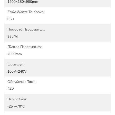
1200×180×980mm
Ξεκλειδώστε Το Χρόνο:
0.2s
Ποσοστό Περασμάτων:
35p/m
Πλάτος Περασμάτων:
≤600mm
Εισαγωγή:
100V~240V
Οδηγώντας Τάση:
24V
Περιβάλλον:
-25~+70℃