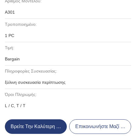
Αριθμός Μοντέλου:
A301
Τροποποιημένο:
1 PC
Τιμή:
Bargain
Πληροφορίες Συσκευασίας:
ξύλινη συσκευασία περίπτωσης
Όροι Πληρωμής:
L / C, T / T
Βρείτε Την Καλύτερη Τιμή
Επικοινωνήστε Μαζί Μας