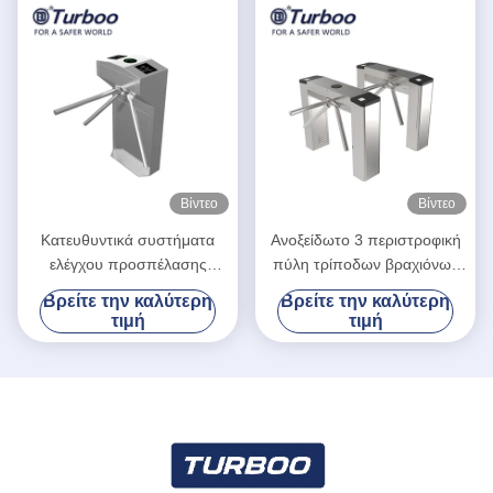
Βίντεο
Βίντεο
Κατευθυντικά συστήματα
Ανοξείδωτο 3 περιστροφική
ελέγχου προσπέλασης
πύλη τρίποδων βραχιόνων
πυλών περιστροφικών
για το φυσικό εισιτήριο
Βρείτε την καλύτερη
Βρείτε την καλύτερη
πυλών τρίποδων ύψους
σημείων που ελέγχει το
τιμή
τιμή
μέσης γυμναστικής
σύστημα
περασμάτων βισμουθίου