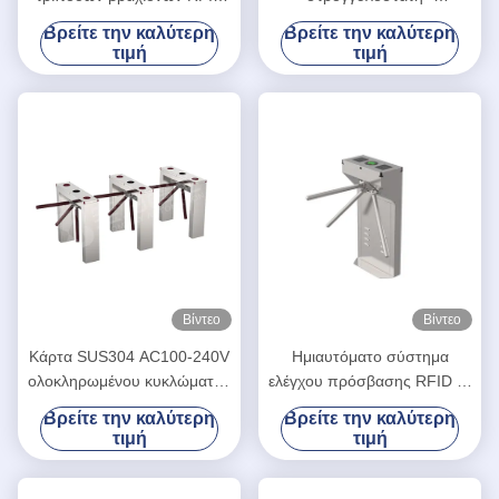
τρία, κάθετη περιστροφική
ενσωματωμένη με σύστημα
Βρείτε την καλύτερη
Βρείτε την καλύτερη
πύλη τρίποδων για το
ελέγχου πρόσβασης
τιμή
τιμή
σχολείο
ασφαλείας
Βίντεο
Βίντεο
Κάρτα SUS304 AC100-240V
Ημιαυτόματο σύστημα
ολοκληρωμένου κυκλώματος
ελέγχου πρόσβασης RFID με
ελέγχου προσπέλασης RFID
τρίποδα Τρεις βραχίονες
Βρείτε την καλύτερη
Βρείτε την καλύτερη
πυλών περιστροφικών
γύρισμα LV129
τιμή
τιμή
πυλών υψηλής ασφαλείας
μέσης