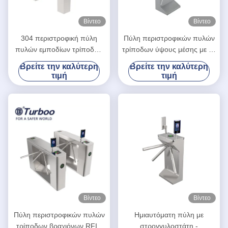
Βίντεο
Βίντεο
304 περιστροφική πύλη
Πύλη περιστροφικών πυλών
πυλών εμποδίων τρίποδων
τρίποδων ύψους μέσης με τη
SUS για το για τους πεζούς
λειτουργία απολύμανσης
Βρείτε την καλύτερη
Βρείτε την καλύτερη
έλεγχο προσπέλασης
τιμή
τιμή
Βίντεο
Βίντεο
Πύλη περιστροφικών πυλών
Ημιαυτόματη πύλη με
τρίποδων βραχιόνων RFID
στρογγυλοστάτη -