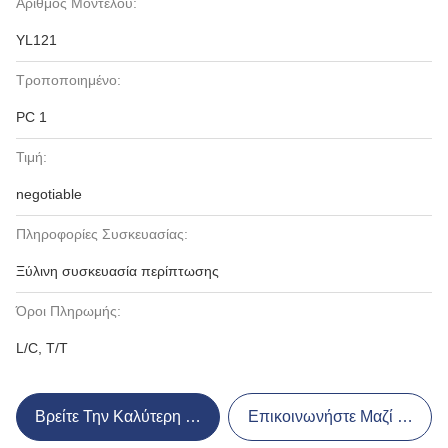
Αριθμός Μοντέλου:
YL121
Τροποποιημένο:
PC 1
Τιμή:
negotiable
Πληροφορίες Συσκευασίας:
Ξύλινη συσκευασία περίπτωσης
Όροι Πληρωμής:
L/C, T/T
Βρείτε Την Καλύτερη Τιμή
Επικοινωνήστε Μαζί Μας