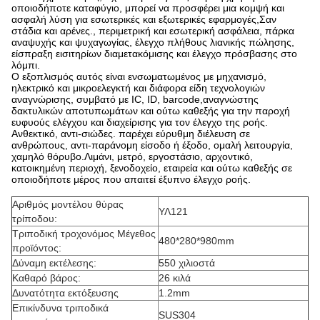
οποιοδήποτε καταφύγιο, μπορεί να προσφέρει μια κομψή και
ασφαλή λύση για εσωτερικές και εξωτερικές εφαρμογές,Σαν
στάδια και αρένες., περιμετρική και εσωτερική ασφάλεια, πάρκα
αναψυχής και ψυχαγωγίας, έλεγχο πλήθους λιανικής πώλησης,
είσπραξη εισιτηρίων διαμετακόμισης και έλεγχο πρόσβασης στο
λόμπι.
Ο εξοπλισμός αυτός είναι ενσωματωμένος με μηχανισμό, 
ηλεκτρικό και μικροελεγκτή και διάφορα είδη τεχνολογιών 
αναγνώρισης, συμβατό με IC, ID, barcode,αναγνώστης 
δακτυλικών αποτυπωμάτων και ούτω καθεξής για την παροχή 
ευφυούς ελέγχου και διαχείρισης για τον έλεγχο της ροής. 
Ανθεκτικό, αντι-σιώδες. παρέχει εύρυθμη διέλευση σε 
ανθρώπους, αντι-παράνομη είσοδο ή έξοδο, ομαλή λειτουργία, 
χαμηλό θόρυβο.Λιμάνι, μετρό, εργοστάσιο, αρχοντικό, 
κατοικημένη περιοχή, ξενοδοχείο, εταιρεία και ούτω καθεξής σε 
οποιοδήποτε μέρος που απαιτεί έξυπνο έλεγχο ροής.
Αριθμός μοντέλου θύρας
ΥΛ121
τρίποδου:
Τριποδική τροχονόμος Μέγεθος
480*280*980mm
προϊόντος:
Δύναμη εκτέλεσης:
550 χιλιοστά
Καθαρό βάρος:
26 κιλά
Δυνατότητα εκτόξευσης
1.2mm
Επικίνδυνα τριποδικά
SUS304