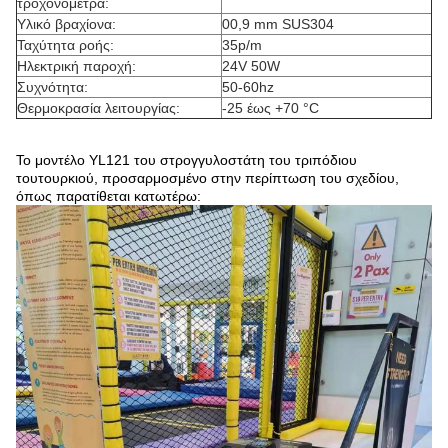
τροχονόμετρα:
Υλικό βραχίονα:
00,9 mm SUS304
Ταχύτητα ροής:
35p/m
Ηλεκτρική παροχή:
24V 50W
Συχνότητα:
50-60hz
Θερμοκρασία λειτουργίας:
-25 έως +70 °C
Το μοντέλο YL121 του στρογγυλοστάτη του τριπόδιου
τουτουρκιού, προσαρμοσμένο στην περίπτωση του σχεδίου,
όπως παρατίθεται κατωτέρω: