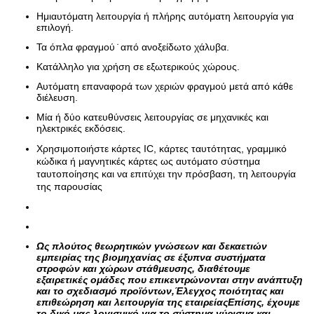
Ημιαυτόματη λειτουργία ή πλήρης αυτόματη λειτουργία για
επιλογή.
Τα όπλα φραγμού ̇ από ανοξείδωτο χάλυβα.
Κατάλληλο για χρήση σε εξωτερικούς χώρους.
Αυτόματη επαναφορά των χεριών φραγμού μετά από κάθε
διέλευση.
Μία ή δύο κατευθύνσεις λειτουργίας σε μηχανικές και
ηλεκτρικές εκδόσεις.
Χρησιμοποιήστε κάρτες IC, κάρτες ταυτότητας, γραμμικό
κώδικα ή μαγνητικές κάρτες ως αυτόματο σύστημα
ταυτοποίησης και να επιτύχει την πρόσβαση, τη λειτουργία
της παρουσίας
Ως πλούτος θεωρητικών γνώσεων και δεκαετιών
εμπειρίας της βιομηχανίας σε έξυπνα συστήματα
στροφών και χώρων στάθμευσης, διαθέτουμε
εξαιρετικές ομάδες που επικεντρώνονται στην ανάπτυξη
και το σχεδιασμό προϊόντων,Έλεγχος ποιότητας και
επιθεώρηση και λειτουργία της εταιρείαςΕπίσης, έχουμε
το δικό μας λογισμικό για το σύστημα γύρισμα και