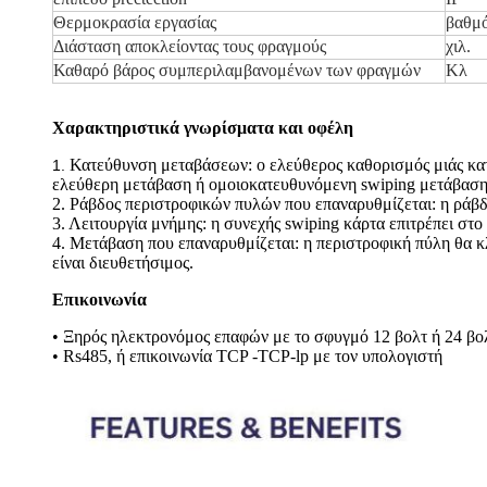
Θερμοκρασία εργασίας
βαθμ
Διάσταση αποκλείοντας τους φραγμούς
χιλ.
Καθαρό βάρος συμπεριλαμβανομένων των φραγμών
Κλ
Χαρακτηριστικά γνωρίσματα και οφέλη
Κατεύθυνση μεταβάσεων: ο ελεύθερος καθορισμός μιάς κατ
1.
ελεύθερη μετάβαση ή ομοιοκατευθυνόμενη swiping μετάβαση 
2. Ράβδος περιστροφικών πυλών που επαναρυθμίζεται: η ράβδ
3. Λειτουργία μνήμης: η συνεχής swiping κάρτα επιτρέπει στο 
4. Μετάβαση που επαναρυθμίζεται: η περιστροφική πύλη θα κλ
είναι διευθετήσιμος.
Επικοινωνία
• Ξηρός ηλεκτρονόμος επαφών με το σφυγμό 12 βολτ ή 24 βο
• Rs485, ή επικοινωνία TCP -TCP-lp με τον υπολογιστή