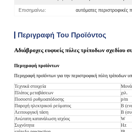
Επισημαίνω:
αυτόματες περιστροφικές 
Περιγραφή Του Προϊόντος
Αδιάβροχες ευφυείς πύλες τρίποδων σχεδίου σ
Περιγραφή προϊόντων
Περιγραφή προϊόντων για την περιστροφική πύλη τρίποδων υ
Τεχνικά στοιχεία
Μονά
Πλάτος μεταβάσεων
χιλ.
Ποσοστό ρυθμοαπόδοσης
p/m
Παροχή ηλεκτρικού ρεύματος
Β (εν
Λειτουργική τάση
Β (συ
Ανώτατη κατανάλωση ισχύος
W
Συχνότητα
Hz
επίπεδο prectection
IP