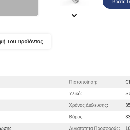
Βρείτε Τ
φή Του Προϊόντος
Πιστοποίηση:
C
Υλικό:
S
Χρόνος Διέλευσης:
35
Βάρος:
3
τωσης
Δυνατότητα Προσφοράς:
1