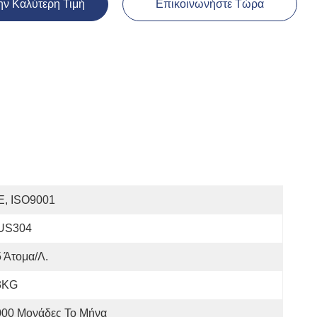
ην Καλύτερη Τιμή
Επικοινωνήστε Τώρα
E, ISO9001
US304
 Άτομα/λ.
3KG
000 Μονάδες Το Μήνα