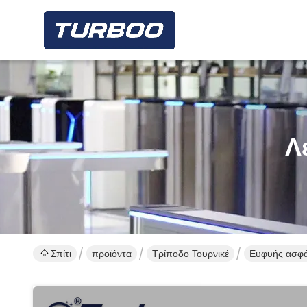
Λ
Σπίτι
προϊόντα
Τρίποδο Τουρνικέ
Ευφυής ασφά