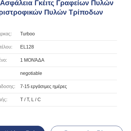
Ασφάλεια Γκέιτς Γραφείων Πυλών
εριστροφικών Πυλών Τρίποδων
ρκας:
Turboo
τέλου:
EL128
νο:
1 ΜΟΝΆΔΑ
negotiable
άδοσης:
7-15 εργάσιμες ημέρες
ής:
T / T, L / C