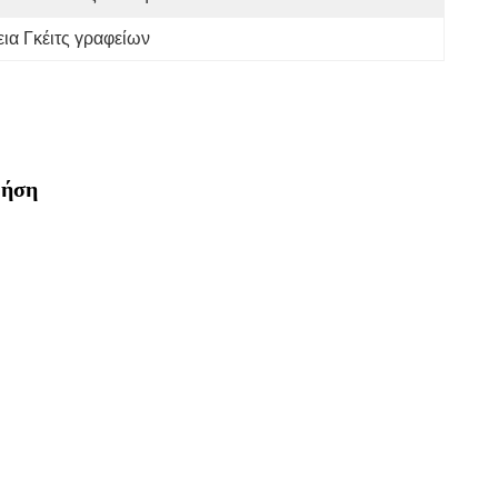
ια Γκέιτς γραφείων
ρήση