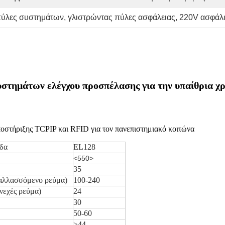
πύλες συστημάτων
, 
γλιστρώντας πύλες ασφάλειας
, 
220V ασφάλε
υστημάτων ελέγχου προσπέλασης για την υπαίθρια χ
ποστήριξης TCPIP και RFID για τον πανεπιστημιακό κοιτώνα
δα
EL128
<550>
35
αλλασσόμενο ρεύμα)
100-240
νεχές ρεύμα)
24
30
50-60
>44