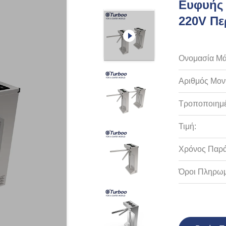
Ευφυής 
220V Π
Ονομασία Μά
Αριθμός Μον
Τροποποιημέ
Τιμή:
Χρόνος Παρ
Όροι Πληρωμ