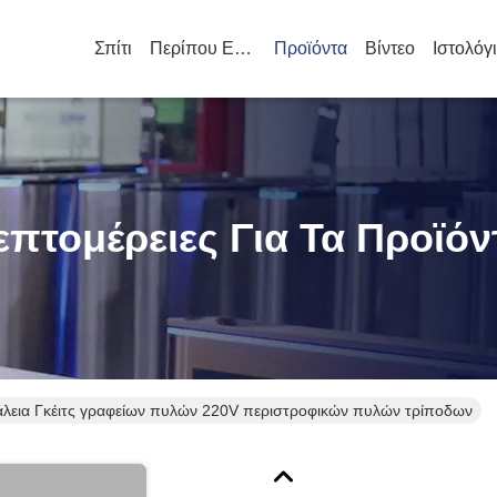
Σπίτι
Περίπου Εμείς
Προϊόντα
Βίντεο
Ιστολόγ
επτομέρειες Για Τα Προϊόν
λεια Γκέιτς γραφείων πυλών 220V περιστροφικών πυλών τρίποδων