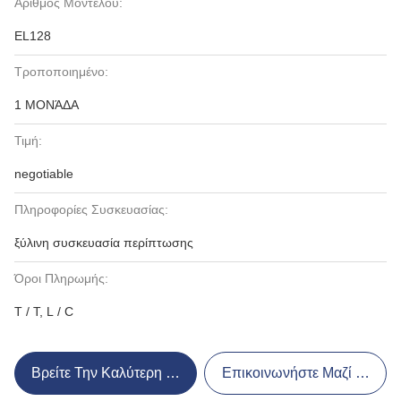
Αριθμός Μοντέλου:
EL128
Τροποποιημένο:
1 ΜΟΝΆΔΑ
Τιμή:
negotiable
Πληροφορίες Συσκευασίας:
ξύλινη συσκευασία περίπτωσης
Όροι Πληρωμής:
T / T, L / C
Βρείτε Την Καλύτερη Τιμή
Επικοινωνήστε Μαζί Μας