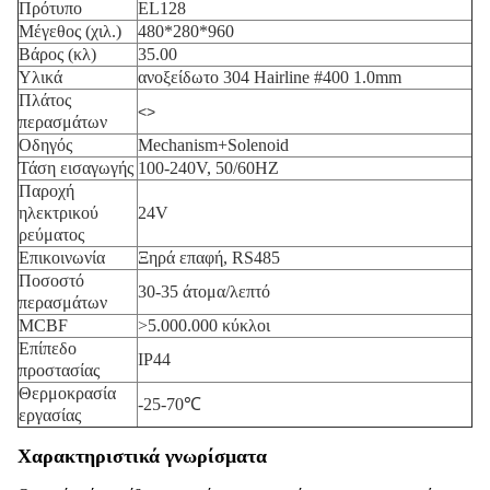
Πρότυπο
EL128
Μέγεθος (χιλ.)
480*280*960
Βάρος (κλ)
35.00
Υλικά
ανοξείδωτο 304 Hairline #400 1.0mm
Πλάτος
<>
περασμάτων
Οδηγός
Mechanism+Solenoid
Τάση εισαγωγής
100-240V, 50/60HZ
Παροχή
ηλεκτρικού
24V
ρεύματος
Επικοινωνία
Ξηρά επαφή, RS485
Ποσοστό
30-35 άτομα/λεπτό
περασμάτων
MCBF
>5.000.000 κύκλοι
Επίπεδο
IP44
προστασίας
Θερμοκρασία
-25-70℃
εργασίας
Χαρακτηριστικά γνωρίσματα