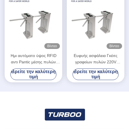
Βίντεο
Βίντεο
Ημι αυτόματο ύψος RFID
Ευφυής ασφάλεια Γκέιτς
αντι Pantic μέσης πυλών
γραφείων πυλών 220V
περιστροφικών πυλών
περιστροφικών πυλών
Βρείτε την καλύτερη
Βρείτε την καλύτερη
ελέγχου προσπέλασης
τρίποδων
τιμή
τιμή
τρίποδων