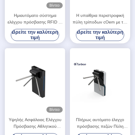
Βίντεο
Ημιαυτόματο σύστημα
Η υπαίθρια περιστροφική
ελέγχου πρόσβασης RFID με
πύλη τρίποδων cOem με τον
τρίποδα Τρεις βραχίονες
υπολογισμό των
Βρείτε την καλύτερη
Βρείτε την καλύτερη
γύρισμα LV129
λειτουργιών, μπορεί να
τιμή
τιμή
λειτουργήσει με τον ελεγκτή
πρόσβασης εγκαθιστά
Βίντεο
Υψηλής Ασφάλειας Ελέγχου
Πλήρως αυτόματο έλεγχο
Πρόσβασης Αθλητικού
πρόσβασης πεζών Πύλη
Κέντρου Ψηλά Τριπόδι
στρογγυλοστάθμου Χάλυβα