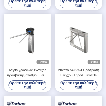
Βρείτε την καλύτερη
Βρείτε την καλύτερη
Γύρισμα LA1218
ψυχρής κυλίας με βαφή 1,5
τιμή
τιμή
mm πάχος
Βίντεο
Βίντεο
Κτίριο γραφείων Έλεγχος
Δυνατό SUS304 Πρόσβαση
πρόσβασης σταθμού μετρό
Ελέγχου Tripod Turnstile
Τρία χέρια Πύλη
Three Arm Gate ES1216
Βρείτε την καλύτερη
Βρείτε την καλύτερη
στρογγυλοστάθμισης
τιμή
τιμή
ES1219