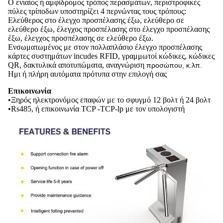
Ο ενιαίος ή αμφίδρομος τρόπος περασμάτων, περιστροφικές
πύλες τρίποδων υποστηρίζει 4 περνώντας τους τρόπους:
Ελεύθερος στο έλεγχο προσπέλασης έξω,
ελεύθερο σε
ελεύθερο έξω, έλεγχος προσπέλασης στο έλεγχο προσπέλασης
έξω, έλεγχος προσπέλασης σε ελεύθερο έξω.
Ενσωματωμένος με στον πολλαπλάσιο έλεγχο προσπέλασης
κάρτες συστημάτων incudes RFID, γραμμωτοί κώδικες, κώδικες
QR, δακτυλικά αποτυπώματα, αναγνώριση
προσώπου, κ.λπ.
Ημι ή πλήρη αυτόματα πρότυπα στην επιλογή σας
Επικοινωνία
•Ξηρός ηλεκτρονόμος επαφών με το σφυγμό 12 βολτ ή 24 βολτ
•Rs485, ή επικοινωνία TCP -TCP-lp με τον υπολογιστή