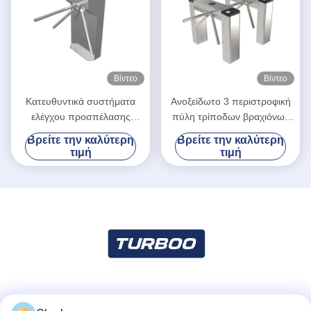
Βίντεο
Βίντεο
Κατευθυντικά συστήματα
Ανοξείδωτο 3 περιστροφική
ελέγχου προσπέλασης
πύλη τρίποδων βραχιόνων
πυλών περιστροφικών
για το φυσικό εισιτήριο
Βρείτε την καλύτερη
Βρείτε την καλύτερη
πυλών τρίποδων ύψους
σημείων που ελέγχει το
τιμή
τιμή
μέσης γυμναστικής
σύστημα
περασμάτων βισμουθίου
Κοινωνικά Μέσα