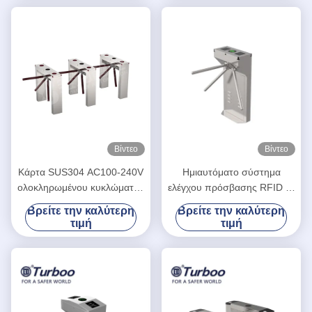
Βίντεο
Βίντεο
Κάρτα SUS304 AC100-240V
Ημιαυτόματο σύστημα
ολοκληρωμένου κυκλώματος
ελέγχου πρόσβασης RFID με
ελέγχου προσπέλασης RFID
τρίποδα Τρεις βραχίονες
Βρείτε την καλύτερη
Βρείτε την καλύτερη
πυλών περιστροφικών
γύρισμα LV129
τιμή
τιμή
πυλών υψηλής ασφαλείας
μέσης