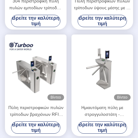
304 περιστροφική πύλη
Πύλη περιστροφικών πυλών
πυλών εμποδίων τρίποδων
τρίποδων ύψους μέσης με τη
SUS για το για τους πεζούς
λειτουργία απολύμανσης
Βρείτε την καλύτερη
Βρείτε την καλύτερη
έλεγχο προσπέλασης
τιμή
τιμή
Βίντεο
Βίντεο
Πύλη περιστροφικών πυλών
Ημιαυτόματη πύλη με
τρίποδων βραχιόνων RFID
στρογγυλοστάτη -
τρία, κάθετη περιστροφική
ενσωματωμένη με σύστημα
Βρείτε την καλύτερη
Βρείτε την καλύτερη
πύλη τρίποδων για το
ελέγχου πρόσβασης
τιμή
τιμή
σχολείο
ασφαλείας