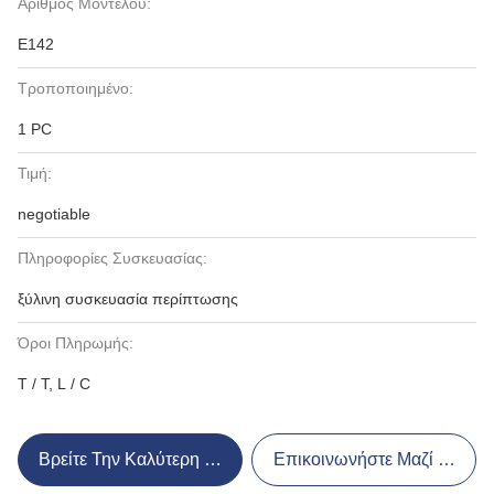
Αριθμός Μοντέλου:
E142
Τροποποιημένο:
1 PC
Τιμή:
negotiable
Πληροφορίες Συσκευασίας:
ξύλινη συσκευασία περίπτωσης
Όροι Πληρωμής:
T / T, L / C
Βρείτε Την Καλύτερη Τιμή
Επικοινωνήστε Μαζί Μας