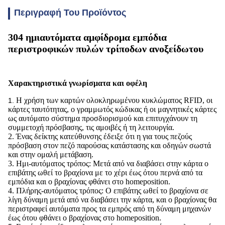
Περιγραφή Του Προϊόντος
304 ημιαυτόματα αμφίδρομα εμπόδια
περιστροφικών πυλών τρίποδων
ανοξείδωτου
Χαρακτηριστικά γνωρίσματα και οφέλη
Η χρήση των καρτών ολοκληρωμένου κυκλώματος RFID, οι
1.
κάρτες ταυτότητας, ο γραμμωτός κώδικας ή οι μαγνητικές κάρτες
ως αυτόματο σύστημα προσδιορισμού και επιτυγχάνουν τη
συμμετοχή πρόσβασης, τις αμοιβές ή τη λειτουργία.
2. Ένας δείκτης κατεύθυνσης έδειξε ότι η για τους πεζούς
πρόσβαση στον πεζό παρούσας κατάστασης και οδηγών σωστά
και στην ομαλή μετάβαση.
3. Ημι-αυτόματος τρόπος: Μετά από να διαβάσει στην κάρτα ο
επιβάτης ωθεί το βραχίονα με το χέρι έως ότου περνά από τα
εμπόδια και ο βραχίονας φθάνει στο homeposition.
4. Πλήρης-αυτόματος τρόπος: Ο επιβάτης ωθεί το βραχίονα σε
λίγη δύναμη μετά από να διαβάσει την κάρτα, και ο βραχίονας θα
περιστραφεί αυτόματα προς τα εμπρός από τη δύναμη μηχανών
έως ότου φθάνει ο βραχίονας στο homeposition.